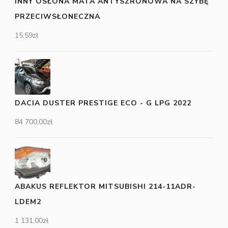
INNY OSŁONA MATA ANTYSZRONOWA NA SZYBĘ
PRZECIWSŁONECZNA
15,59
zł
DACIA DUSTER PRESTIGE ECO - G LPG 2022
84 700,00
zł
ABAKUS REFLEKTOR MITSUBISHI 214-11ADR-
LDEM2
1 131,00
zł