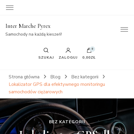
Inter Marche Pyrex
Samochody na każdą kieszeń!
0
SZUKAJ
ZALOGUJ
0,00ZŁ
Strona główna
Blog
Bez kategorii
Lokalizator GPS dla efektywnego monitoringu
samochodów ciężarowych
BEZ KATEGORII