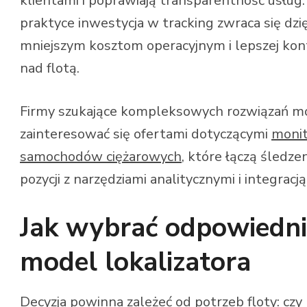
klientami i poprawiają transparentność usług
praktyce inwestycja w tracking zwraca się dzię
mniejszym kosztom operacyjnym i lepszej kont
nad flotą.
Firmy szukające kompleksowych rozwiązań m
zainteresować się ofertami dotyczącymi
monit
samochodów ciężarowych
, które łączą śledze
pozycji z narzędziami analitycznymi i integracją
Jak wybrać odpowiedni
model lokalizatora
Decyzja powinna zależeć od potrzeb floty: czy