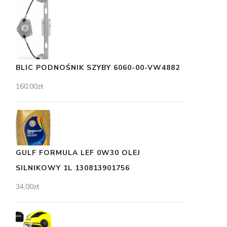
BLIC PODNOŚNIK SZYBY 6060-00-VW4882
160,00
zł
GULF FORMULA LEF 0W30 OLEJ
SILNIKOWY 1L 130813901756
34,00
zł