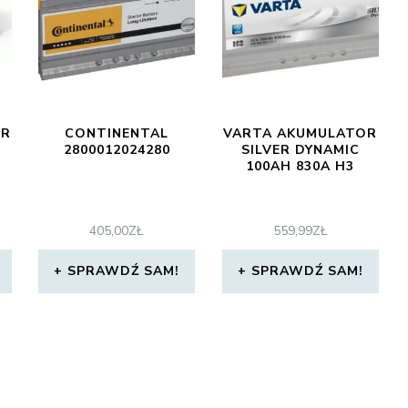
OR
CONTINENTAL
VARTA AKUMULATOR
2800012024280
SILVER DYNAMIC
100AH 830A H3
405,00
ZŁ
559,99
ZŁ
SPRAWDŹ SAM!
SPRAWDŹ SAM!