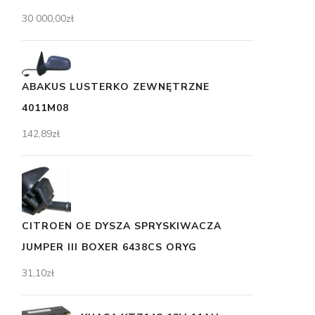
30 000,00
zł
ABAKUS LUSTERKO ZEWNĘTRZNE
4011M08
142,89
zł
CITROEN OE DYSZA SPRYSKIWACZA
JUMPER III BOXER 6438CS ORYG
31,10
zł