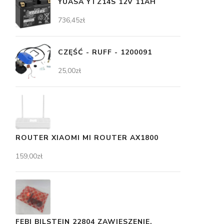
YUASA YTZ14S 12V 11AH
736,45
zł
CZĘŚĆ - RUFF - 1200091
25,00
zł
ROUTER XIAOMI MI ROUTER AX1800
159,00
zł
FEBI BILSTEIN 22804 ZAWIESZENIE,