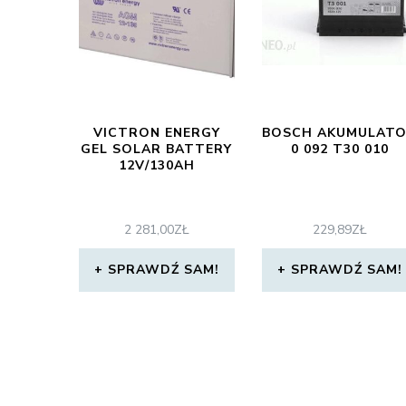
VICTRON ENERGY
BOSCH AKUMULAT
GEL SOLAR BATTERY
0 092 T30 010
12V/130AH
2 281,00
ZŁ
229,89
ZŁ
SPRAWDŹ SAM!
SPRAWDŹ SAM!