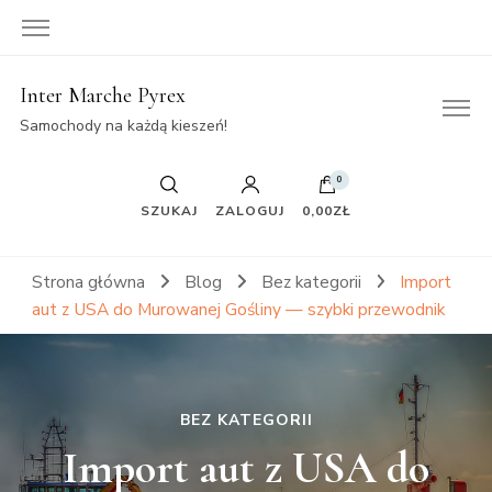
Inter Marche Pyrex
Samochody na każdą kieszeń!
0
SZUKAJ
ZALOGUJ
0,00ZŁ
Strona główna
Blog
Bez kategorii
Import
aut z USA do Murowanej Gośliny — szybki przewodnik
BEZ KATEGORII
Import aut z USA do