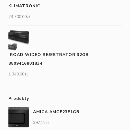
KLIMATRONIC
23 700,00
zł
IROAD WIDEO REJESTRATOR 32GB
8809416801834
1 349,00
zł
Produkty
AMICA AMGF23E1GB
397,12
zł