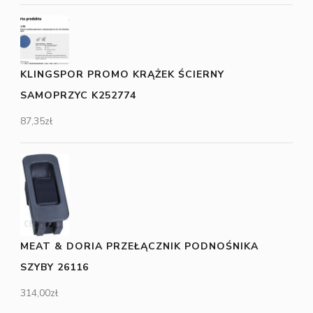
KLINGSPOR PROMO KRĄŻEK ŚCIERNY
SAMOPRZYC K252774
87,35
zł
MEAT & DORIA PRZEŁĄCZNIK PODNOŚNIKA
SZYBY 26116
314,00
zł