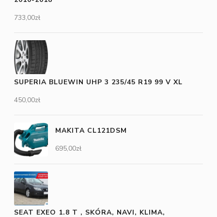
733,00
zł
SUPERIA BLUEWIN UHP 3 235/45 R19 99 V XL
450,00
zł
MAKITA CL121DSM
695,00
zł
SEAT EXEO 1.8 T , SKÓRA, NAVI, KLIMA,