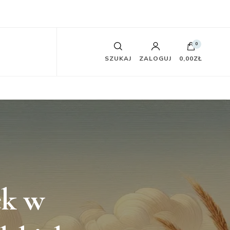
0
SZUKAJ
ZALOGUJ
0,00ZŁ
ek w