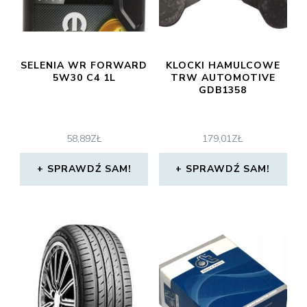
SELENIA WR FORWARD
KLOCKI HAMULCOWE
5W30 C4 1L
TRW AUTOMOTIVE
GDB1358
58,89
ZŁ
179,01
ZŁ
SPRAWDŹ SAM!
SPRAWDŹ SAM!