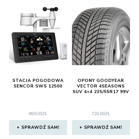
STACJA POGODOWA
OPONY GOODYEAR
SENCOR SWS 12500
VECTOR 4SEASONS
SUV 4×4 235/55R17 99V
869,00
ZŁ
726,00
ZŁ
SPRAWDŹ SAM!
SPRAWDŹ SAM!