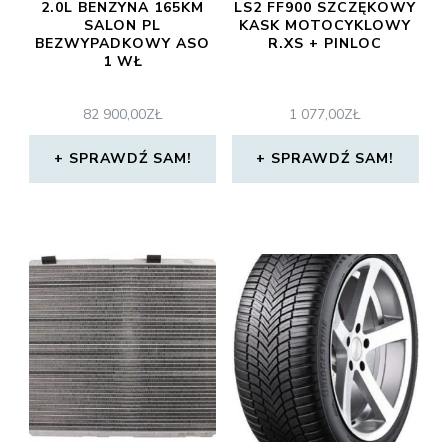
2.0L BENZYNA 165KM
LS2 FF900 SZCZĘKOWY
SALON PL
KASK MOTOCYKLOWY
BEZWYPADKOWY ASO
R.XS + PINLOC
1 WŁ
82 900,00
ZŁ
1 077,00
ZŁ
SPRAWDŹ SAM!
SPRAWDŹ SAM!