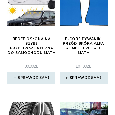
BEDEE OSŁONA NA
F-CORE DYWANIKI
SZYBĘ
PRZÓD SKÓRA ALFA
PRZECIWSŁONECZNA
ROMEO 159 05-10
DO SAMOCHODU MATA
MATA
39,99
ZŁ
104,99
ZŁ
SPRAWDŹ SAM!
SPRAWDŹ SAM!