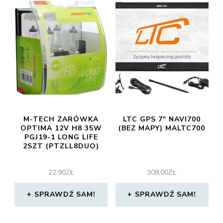
M-TECH ZARÓWKA
LTC GPS 7″ NAVI700
OPTIMA 12V H8 35W
(BEZ MAPY) MALTC700
PGJ19-1 LONG LIFE
2SZT (PTZLL8DUO)
22,90
ZŁ
308,00
ZŁ
SPRAWDŹ SAM!
SPRAWDŹ SAM!