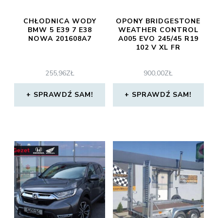
CHŁODNICA WODY
OPONY BRIDGESTONE
BMW 5 E39 7 E38
WEATHER CONTROL
NOWA 201608A7
A005 EVO 245/45 R19
102 V XL FR
255,96
ZŁ
900,00
ZŁ
SPRAWDŹ SAM!
SPRAWDŹ SAM!