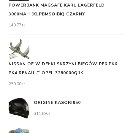
POWERBANK MAGSAFE KARL LAGERFELD
3000MAH (KLPBMSOIBK) CZARNY
140,77
zł
NISSAN OE WIDEŁKI SKRZYNI BIEGÓW PF6 PK6
PK4 RENAULT OPEL 3280000Q1K
250,00
zł
ORIGINE KASORI950
311,89
zł