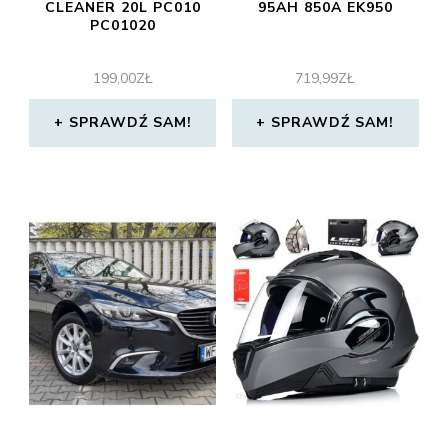
CLEANER 20L PC010
95AH 850A EK950
PC01020
199,00
ZŁ
719,99
ZŁ
SPRAWDŹ SAM!
SPRAWDŹ SAM!