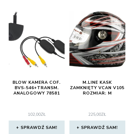
BLOW KAMERA COF.
M.LINE KASK
BVS-546+TRANSM.
ZAMKNIĘTY VCAN V105
ANALOGOWY 78581
ROZMIAR: M
102,00
ZŁ
225,00
ZŁ
SPRAWDŹ SAM!
SPRAWDŹ SAM!