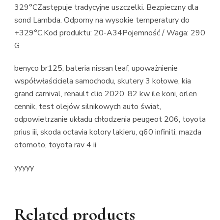
329°CZastępuje tradycyjne uszczelki. Bezpieczny dla
sond Lambda. Odporny na wysokie temperatury do
+329°C.Kod produktu: 20-A34Pojemność / Waga: 290
G
benyco br125, bateria nissan leaf, upoważnienie
współwłaściciela samochodu, skutery 3 kołowe, kia
grand carnival, renault clio 2020, 82 kw ile koni, orlen
cennik, test olejów silnikowych auto świat,
odpowietrzanie układu chłodzenia peugeot 206, toyota
prius iii, skoda octavia kolory lakieru, q60 infiniti, mazda
otomoto, toyota rav 4 ii
yyyyy
Related products