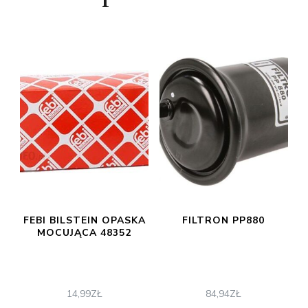
FEBI BILSTEIN OPASKA
FILTRON PP880
MOCUJĄCA 48352
14,99
ZŁ
84,94
ZŁ