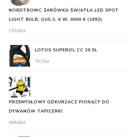
NORDTRONIC ŻARÓWKA ŚWIATŁA LED SPOT
LIGHT BULB, GU5.3, 6 W, 4000 K (1892)
135,00
zł
LOTOS SUPEROL CC 30 5L
70,25
zł
PRZEMYSŁOWY ODKURZACZ PIORĄCY DO
DYWANÓW TAPICERKI
449,00
zł