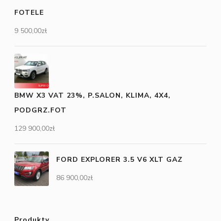
FOTELE
9 500,00
zł
BMW X3 VAT 23%, P.SALON, KLIMA, 4X4,
PODGRZ.FOT
129 900,00
zł
FORD EXPLORER 3.5 V6 XLT GAZ
86 900,00
zł
Produkty