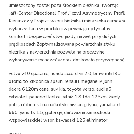
umieszczony został poza środkiem bieżnika, tworząc
„aft-Center Directional Profil” czyli Asymetryczny Profil
Kierunkowy.Projekt wzoru bieżnika i mieszanka gumowa
wykorzystana w produkcji zapewniają optymalny
komfort i bezpieczeństwo jazdy, nawet przy dużych
prędkościach.Zoptymalizowana powierzchnia styku
bieżnika z nawierzchnią pozwala na precyzyjne
wykonywanie manewrów oraz doskonałą przyczepność.
volvo v40 spalanie, honda accord vii 2.0, bmw m5 f90,
otom9to, chłodnica spalin, renault megane iv, john
deere 6120m cena, suv kia, toyota verso, audi a5
cabriolet, peugeot kielce, silnik 1.8 tdci 125km, kiedy
policja robi test na narkotyki, nissan gdynia, yamaha xt
660, yaris ts 1.5, giulia qv, darowizna samochodu
współwłaściciel wzór, kawasaki 125 eliminator
yyyyy