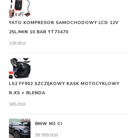
YATO KOMPRESOR SAMOCHODOWY LCD 12V
25L/MIN 10 BAR YT73470
108,90
zł
LS2 FF902 SZCZĘKOWY KASK MOTOCYKLOWY
R.XS + BLENDA
585,00
zł
BMW M3 CI
99 999,00
zł