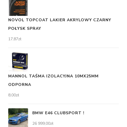
NOVOL TOPCOAT LAKIER AKRYLOWY CZARNY
POŁYSK SPRAY
17,87
zł
MANNOL TAŚMA IZOLACYJNA 10MX25MM
ODPORNA
8,00
zł
BMW E46 CLUBSPORT !
26 999,00
zł