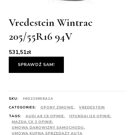
Vredestein Wintrac
205/55R16 94V
531,51
zł
SPRAWDŹ SAM!
SKU:
46D2298E8A1A
CATEGORIES:
OPONY ZIMOWE
,
VREDESTEIN
TAGS:
AUDI A6 C6 OPINIE
,
HYUNDAI I10 OPINIE
,
MAZDA CX 3 OPINIE
,
UMOWA DAROWIZNY SAMOCHODU
,
UMOWA KUPNA SPRZEDAZY AUTA