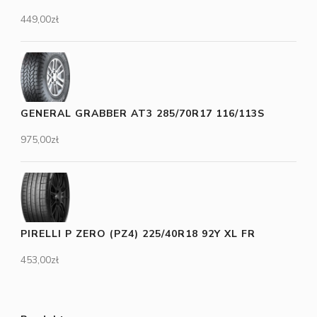
449,00
zł
GENERAL GRABBER AT3 285/70R17 116/113S
975,00
zł
PIRELLI P ZERO (PZ4) 225/40R18 92Y XL FR
453,00
zł