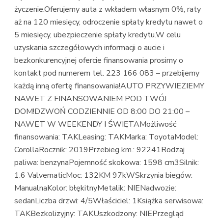
życzenie.Oferujemy auta z wkładem własnym 0%, raty
aż na 120 miesięcy, odroczenie spłaty kredytu nawet o
5 miesięcy, ubezpieczenie spłaty kredytu.W celu
uzyskania szczegółowych informacji o aucie i
bezkonkurencyjnej ofercie finansowania prosimy o
kontakt pod numerem tel. 223 166 083 – przebijemy
każdą inną ofertę finansowania!AUTO PRZYWIEZIEMY
NAWET Z FINANSOWANIEM POD TWÓJ
DOM!DZWOŃ CODZIENNIE OD 8:00 DO 21:00 –
NAWET W WEEKENDY I ŚWIĘTAMożliwość
finansowania: TAKLeasing: TAKMarka: ToyotaModel:
CorollaRocznik: 2019Przebieg km.: 92241Rodzaj
paliwa: benzynaPojemność skokowa: 1598 cm3Silnik:
1.6 ValvematicMoc: 132KM 97kWSkrzynia biegów:
ManualnaKolor: błękitnyMetalik: NIENadwozie:
sedanLiczba drzwi: 4/5Właściciel: 1Książka serwisowa:
TAKBezkolizyjny: TAKUszkodzony: NIEPrzegląd