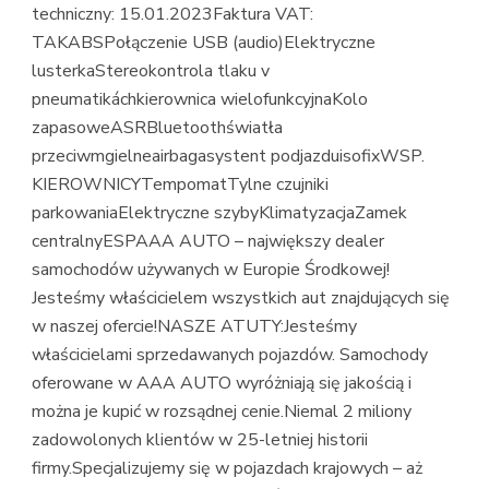
techniczny: 15.01.2023Faktura VAT:
TAKABSPołączenie USB (audio)Elektryczne
lusterkaStereokontrola tlaku v
pneumatikáchkierownica wielofunkcyjnaKolo
zapasoweASRBluetoothświatła
przeciwmgielneairbagasystent podjazduisofixWSP.
KIEROWNICYTempomatTylne czujniki
parkowaniaElektryczne szybyKlimatyzacjaZamek
centralnyESPAAA AUTO – największy dealer
samochodów używanych w Europie Środkowej!
Jesteśmy właścicielem wszystkich aut znajdujących się
w naszej ofercie!NASZE ATUTY:Jesteśmy
właścicielami sprzedawanych pojazdów. Samochody
oferowane w AAA AUTO wyróżniają się jakością i
można je kupić w rozsądnej cenie.Niemal 2 miliony
zadowolonych klientów w 25-letniej historii
firmy.Specjalizujemy się w pojazdach krajowych – aż