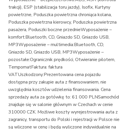
trakcji), ESP (stabilizacja toru jazdy), Isofix, Kurtyny
powietrzne, Poduszka powietrzna chroniąca kolana,
Poduszka powietrzna kierowcy, Poduszka powietrzna
pasażera, Poduszki boczne przednieWyposażenie –
komfort:Bluetooth, CD, Gniazdo SD, Gniazdo USB,
MP3Wyposażenie – multimedia:Bluetooth, CD,
Gniazdo SD, Gniazdo USB, MP3Wyposażenie –
pozostałe:Ogranicznik prędkości, Otwieranie pilotem,
TempomatFaktura: faktura
VATUszkodzony:Prezentowana cena pojazdu
dostępna przy zakupie auta z finansowaniem, nie
uwzględnia kosztów udzielenia finansowania. Cena
sprzedaży auta za gotówkę to: 61 000 PLNSamochód
znajduje się w salonie głównym w Czechach w cenie
310000 CZK. Możliwe koszty wyrejestrowania auta z
zagranicy, transportu do Polski i rejestracji w Polsce nie
są wliczone w cenę i będą wyliczone indywidualnie na