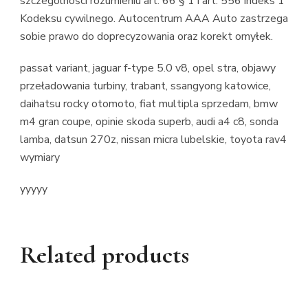
szczególności rozumieniu art. 66 § 1 i art. 556 indeks 1
Kodeksu cywilnego. Autocentrum AAA Auto zastrzega
sobie prawo do doprecyzowania oraz korekt omyłek.
passat variant, jaguar f-type 5.0 v8, opel stra, objawy
przeładowania turbiny, trabant, ssangyong katowice,
daihatsu rocky otomoto, fiat multipla sprzedam, bmw
m4 gran coupe, opinie skoda superb, audi a4 c8, sonda
lamba, datsun 270z, nissan micra lubelskie, toyota rav4
wymiary
yyyyy
Related products