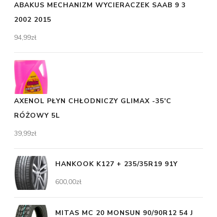
ABAKUS MECHANIZM WYCIERACZEK SAAB 9 3
2002 2015
94,99
zł
AXENOL PŁYN CHŁODNICZY GLIMAX -35'C
RÓŻOWY 5L
39,99
zł
HANKOOK K127 + 235/35R19 91Y
600,00
zł
MITAS MC 20 MONSUN 90/90R12 54 J