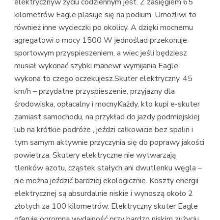
elektrycznyw życiu codziennym jest. Z zasięgiem 65
kilometrów Eagle plasuje się na podium. Umożliwi to
również inne wycieczki po okolicy. A dzięki mocnemu
agregatowi o mocy 1500 W jednoślad przekonuje
sportowym przyspieszeniem, a wiec jeśli będziesz
musiał wykonać szybki manewr wymijania Eagle
wykona to czego oczekujesz.Skuter elektryczny, 45
km/h – przydatne przyspieszenie, przyjazny dla
środowiska, opłacalny i mocnyKażdy, kto kupi e-skuter
zamiast samochodu, na przykład do jazdy podmiejskiej
lub na krótkie podróże , jeździ całkowicie bez spalin i
tym samym aktywnie przyczynia się do poprawy jakości
powietrza. Skutery elektryczne nie wytwarzają
tlenków azotu, cząstek stałych ani dwutlenku węgla –
nie można jeździć bardziej ekologicznie. Koszty energii
elektrycznej są absurdalnie niskie i wynoszą około 2
złotych za 100 kilometrów. Elektryczny skuter Eagle
oferuje ogromną wydajność przy bardzo niskim zużyciu