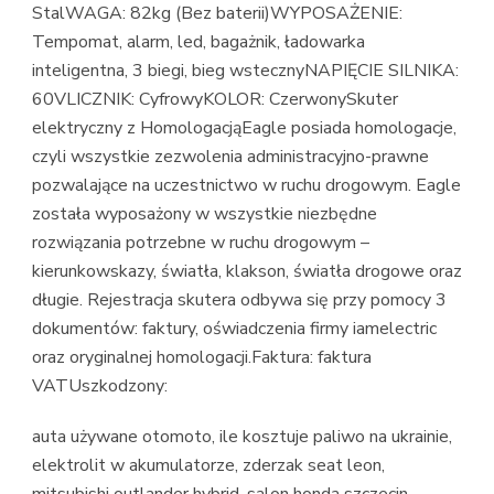
StalWAGA: 82kg (Bez baterii)WYPOSAŻENIE:
Tempomat, alarm, led, bagażnik, ładowarka
inteligentna, 3 biegi, bieg wstecznyNAPIĘCIE SILNIKA:
60VLICZNIK: CyfrowyKOLOR: CzerwonySkuter
elektryczny z HomologacjąEagle posiada homologacje,
czyli wszystkie zezwolenia administracyjno-prawne
pozwalające na uczestnictwo w ruchu drogowym. Eagle
została wyposażony w wszystkie niezbędne
rozwiązania potrzebne w ruchu drogowym –
kierunkowskazy, światła, klakson, światła drogowe oraz
długie. Rejestracja skutera odbywa się przy pomocy 3
dokumentów: faktury, oświadczenia firmy iamelectric
oraz oryginalnej homologacji.Faktura: faktura
VATUszkodzony:
auta używane otomoto, ile kosztuje paliwo na ukrainie,
elektrolit w akumulatorze, zderzak seat leon,
mitsubishi outlander hybrid, salon honda szczecin,