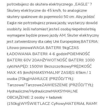
potrzebujesz do skutera elektrycznego „EAGLE” ?
Skutery elektryczne do 45 km/h, to analogiczne
skutery spalinowe do pojemności 50 cm. Aby jeździć
Eagle nie potrzebujesz prawa jazdy, wystarczy dowód
osobisty. Jeśli natomiast jesteś osobą niepełnoletnią
wymagane będzie prawo jazdy AM. Skuter elektryczny
jest zatwierdzony dla całej Unii Europejskiej.BATERIA:
Litowo-jonowaWAGA BATERII: 9kgCZAS
ŁADOWANIA BATERII: 4-6 godzinPOJEMNOŚĆ
BATERII: 60V 20AHŻYWOTNOŚĆ BATERII: 1000
cykliNAPĘD: 1500W BezszczotkowyPRĘDKOŚĆ
MAX: 45 (km/h)MAKSYMALNY ZASIĘG: 65km / 1
osoba (70kg)HAMULCE (PRZÓD/TYŁ):
Tarczowe/TarczoweZAWIESZENIE (PRZÓD/TYŁ):
Hydrauliczne/HydrauliczneMAKSYMALNE
OBCIĄŻENIE: 2 osoby + ładunek
(150kg)WYŚWIETLACZ: CyfrowyMATERIAŁ RAMY: