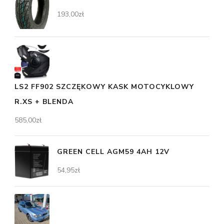
193,00
zł
LS2 FF902 SZCZĘKOWY KASK MOTOCYKLOWY
R.XS + BLENDA
585,00
zł
GREEN CELL AGM59 4AH 12V
54,95
zł