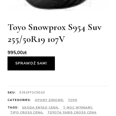
Toyo Snowprox S954 Suv
255/50R19 107V
995,00
zł
SPRAWDŹ SAM!
SKU:
E352FF2C5E1D
CATEGORIES:
OPONY ZIMOWE
,
TOYO
TAGS:
SKODA ENYAQ CENA
,
T-ROC WYMIARY
,
TIPO CROSS CENA
,
TOYOTA YARIS CROSS CENA