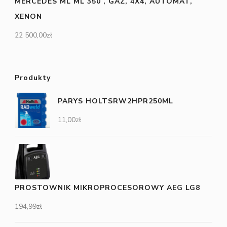
MERCEDES ML ML 350 , GAZ, 4X4, AUTOMAT,
XENON
22 500,00
zł
Produkty
PARYS HOLTSRW2HPR250ML
11,00
zł
PROSTOWNIK MIKROPROCESOROWY AEG LG8
194,99
zł