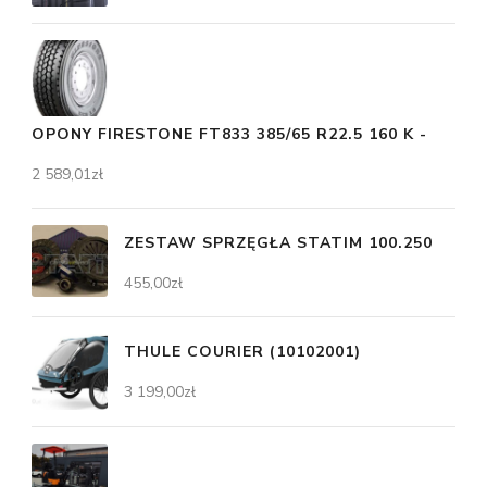
OPONY FIRESTONE FT833 385/65 R22.5 160 K -
2 589,01
zł
ZESTAW SPRZĘGŁA STATIM 100.250
455,00
zł
THULE COURIER (10102001)
3 199,00
zł