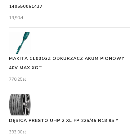
140550061437
19,90
zł
MAKITA CL001GZ ODKURZACZ AKUM PIONOWY
40V MAX XGT
770,25
zł
DĘBICA PRESTO UHP 2 XL FP 225/45 R18 95 Y
393,00
zł