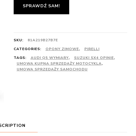
SPRAWDŹ SAM!
SKU:
81A219B27B7E
CATEGORIES:
OPONY ZIMOWE
,
PIRELLI
TAGS:
AUDI Q5 WYMIARY
,
SUZUKI SX4 OPINIE
,
UMOWA KUPNA SPRZEDAŻY MOTOCYKLA
,
UMOWA SPRZEDAŻY SAMOCHODU
SCRIPTION