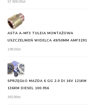
57 900,00
zł
ASTA A-MF3 TULEJA MONTAŻOWA
USZCZELNIEŃ WIDELCA 49/50MM AMF3291
198,00
zł
SPRZĘGŁO MAZDA 6 GG 2.0 DI 16V 121KM
136KM DIESEL 100.956
365,89
zł