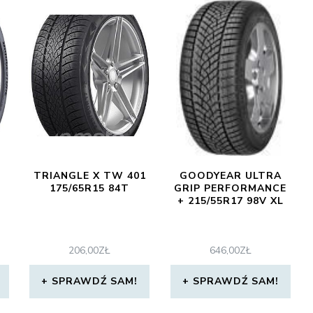
TRIANGLE X TW 401
GOODYEAR ULTRA
175/65R15 84T
GRIP PERFORMANCE
+ 215/55R17 98V XL
206,00
ZŁ
646,00
ZŁ
SPRAWDŹ SAM!
SPRAWDŹ SAM!