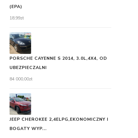
(EPA)
18,99
zł
PORSCHE CAYENNE S 2014, 3.0L,4X4, OD
UBEZPIECZALNI
84 000,00
zł
JEEP CHEROKEE 2,4ELPG,EKONOMICZNY I
BOGATY WYP...