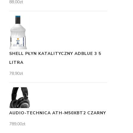
88,00
zł
SHELL PŁYN KATALITYCZNY ADBLUE 3 5
LITRA
78,90
zł
AUDIO-TECHNICA ATH-M50XBT2 CZARNY
789,00
zł