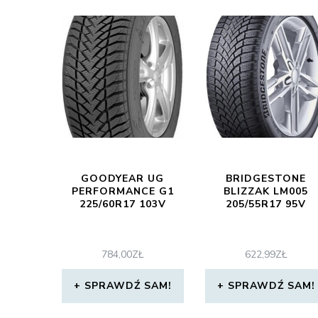
GOODYEAR UG
BRIDGESTONE
PERFORMANCE G1
BLIZZAK LM005
225/60R17 103V
205/55R17 95V
784,00
ZŁ
622,99
ZŁ
SPRAWDŹ SAM!
SPRAWDŹ SAM!