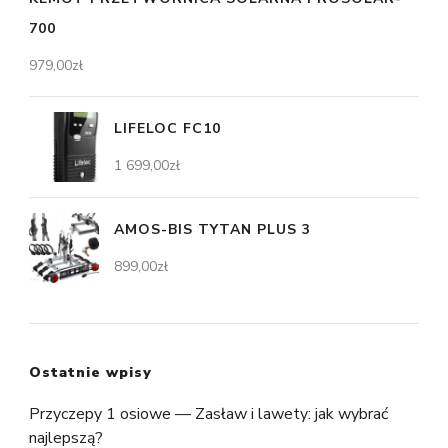
700
979,00
zł
LIFELOC FC10
1 699,00
zł
AMOS-BIS TYTAN PLUS 3
899,00
zł
Ostatnie wpisy
Przyczepy 1 osiowe — Zasław i lawety: jak wybrać
najlepszą?