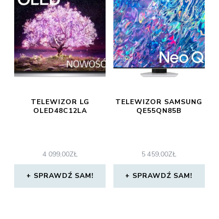
TELEWIZOR LG
TELEWIZOR SAMSUNG
OLED48C12LA
QE55QN85B
4 099,00
ZŁ
5 459,00
ZŁ
SPRAWDŹ SAM!
SPRAWDŹ SAM!