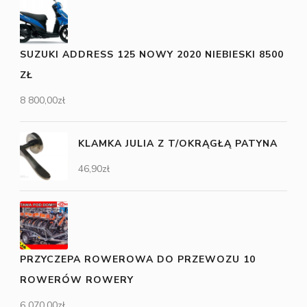
SUZUKI ADDRESS 125 NOWY 2020 NIEBIESKI 8500
ZŁ
8 800,00
zł
KLAMKA JULIA Z T/OKRĄGŁĄ PATYNA
46,90
zł
PRZYCZEPA ROWEROWA DO PRZEWOZU 10
ROWERÓW ROWERY
6 070,00
zł