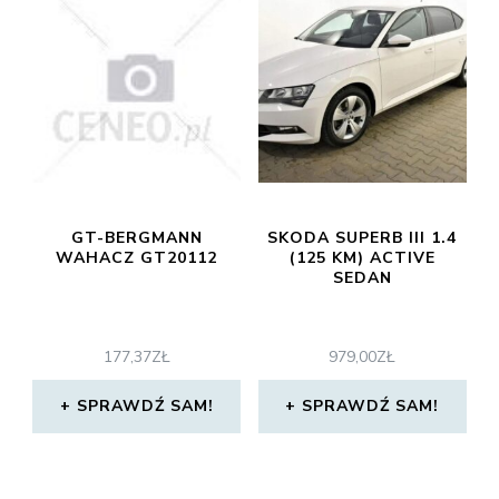
GT-BERGMANN
SKODA SUPERB III 1.4
WAHACZ GT20112
(125 KM) ACTIVE
SEDAN
177,37
ZŁ
979,00
ZŁ
SPRAWDŹ SAM!
SPRAWDŹ SAM!