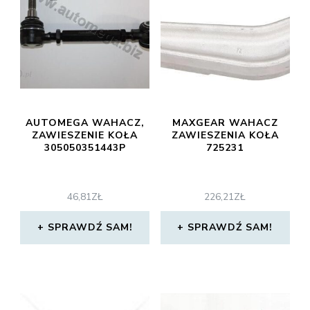
AUTOMEGA WAHACZ,
MAXGEAR WAHACZ
ZAWIESZENIE KOŁA
ZAWIESZENIA KOŁA
305050351443P
725231
46,81
ZŁ
226,21
ZŁ
SPRAWDŹ SAM!
SPRAWDŹ SAM!