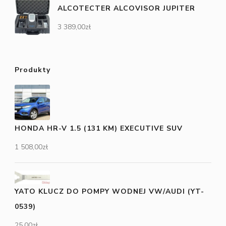
ALCOTECTER ALCOVISOR JUPITER
3 389,00
zł
Produkty
HONDA HR-V 1.5 (131 KM) EXECUTIVE SUV
1 508,00
zł
YATO KLUCZ DO POMPY WODNEJ VW/AUDI (YT-
0539)
25,00
zł