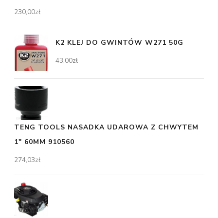
230,00
zł
K2 KLEJ DO GWINTÓW W271 50G
43,00
zł
TENG TOOLS NASADKA UDAROWA Z CHWYTEM
1" 60MM 910560
274,03
zł