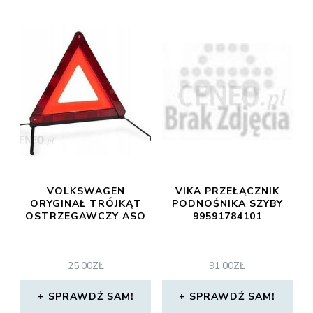
VOLKSWAGEN
VIKA PRZEŁĄCZNIK
ORYGINAŁ TRÓJKĄT
PODNOŚNIKA SZYBY
OSTRZEGAWCZY ASO
99591784101
25,00
ZŁ
91,00
ZŁ
SPRAWDŹ SAM!
SPRAWDŹ SAM!