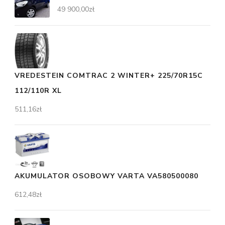
49 900,00
zł
VREDESTEIN COMTRAC 2 WINTER+ 225/70R15C
112/110R XL
511,16
zł
AKUMULATOR OSOBOWY VARTA VA580500080
612,48
zł