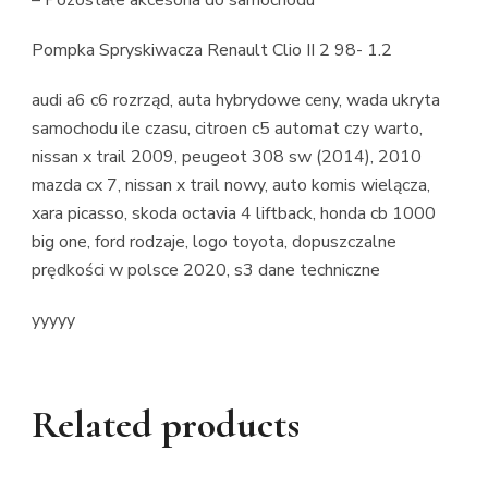
– Pozostałe akcesoria do samochodu
Pompka Spryskiwacza Renault Clio II 2 98- 1.2
audi a6 c6 rozrząd, auta hybrydowe ceny, wada ukryta
samochodu ile czasu, citroen c5 automat czy warto,
nissan x trail 2009, peugeot 308 sw (2014), 2010
mazda cx 7, nissan x trail nowy, auto komis wielącza,
xara picasso, skoda octavia 4 liftback, honda cb 1000
big one, ford rodzaje, logo toyota, dopuszczalne
prędkości w polsce 2020, s3 dane techniczne
yyyyy
Related products