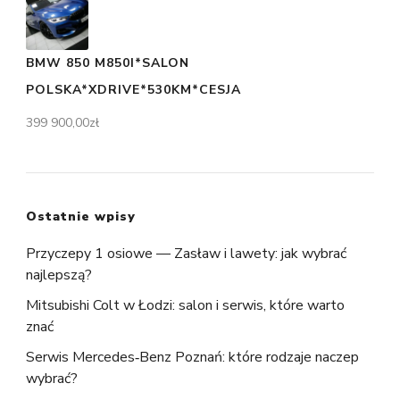
BMW 850 M850I*SALON
POLSKA*XDRIVE*530KM*CESJA
399 900,00
zł
Ostatnie wpisy
Przyczepy 1 osiowe — Zasław i lawety: jak wybrać
najlepszą?
Mitsubishi Colt w Łodzi: salon i serwis, które warto
znać
Serwis Mercedes‑Benz Poznań: które rodzaje naczep
wybrać?