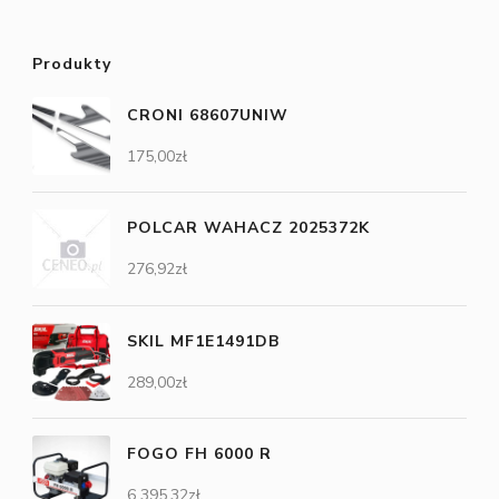
Produkty
CRONI 68607UNIW
175,00
zł
POLCAR WAHACZ 2025372K
276,92
zł
SKIL MF1E1491DB
289,00
zł
FOGO FH 6000 R
6 395,32
zł