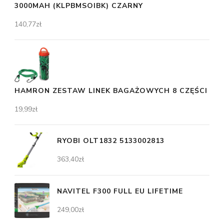
3000MAH (KLPBMSOIBK) CZARNY
140,77
zł
HAMRON ZESTAW LINEK BAGAŻOWYCH 8 CZĘŚCI
19,99
zł
RYOBI OLT1832 5133002813
363,40
zł
NAVITEL F300 FULL EU LIFETIME
249,00
zł