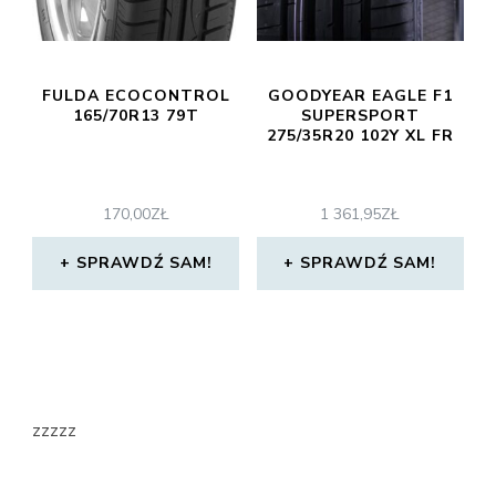
FULDA ECOCONTROL
GOODYEAR EAGLE F1
165/70R13 79T
SUPERSPORT
275/35R20 102Y XL FR
170,00
ZŁ
1 361,95
ZŁ
SPRAWDŹ SAM!
SPRAWDŹ SAM!
zzzzz