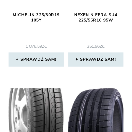
MICHELIN 325/30R19
NEXEN N FERA SU4
105Y
225/55R16 95W
1 878,59
ZŁ
351,96
ZŁ
SPRAWDŹ SAM!
SPRAWDŹ SAM!