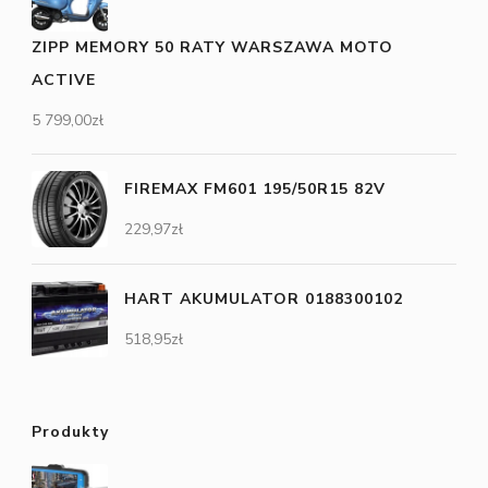
ZIPP MEMORY 50 RATY WARSZAWA MOTO
ACTIVE
5 799,00
zł
FIREMAX FM601 195/50R15 82V
229,97
zł
HART AKUMULATOR 0188300102
518,95
zł
Produkty