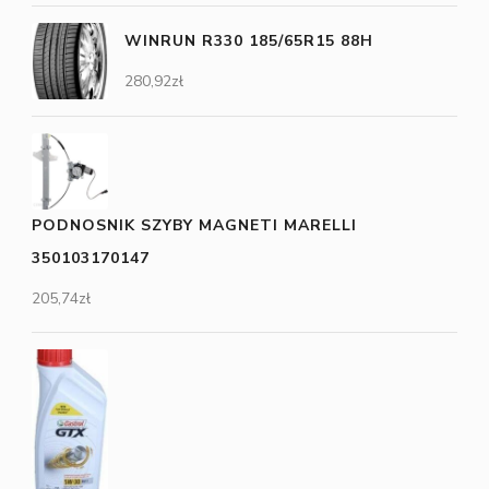
WINRUN R330 185/65R15 88H
280,92
zł
PODNOSNIK SZYBY MAGNETI MARELLI
350103170147
205,74
zł