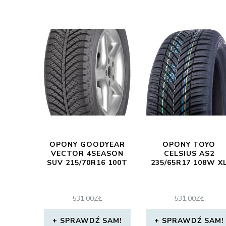
OPONY GOODYEAR
OPONY TOYO
VECTOR 4SEASON
CELSIUS AS2
SUV 215/70R16 100T
235/65R17 108W X
531,00
ZŁ
531,00
ZŁ
SPRAWDŹ SAM!
SPRAWDŹ SAM!