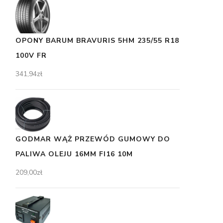
OPONY BARUM BRAVURIS 5HM 235/55 R18
100V FR
341,94
zł
GODMAR WĄŻ PRZEWÓD GUMOWY DO
PALIWA OLEJU 16MM FI16 10M
209,00
zł