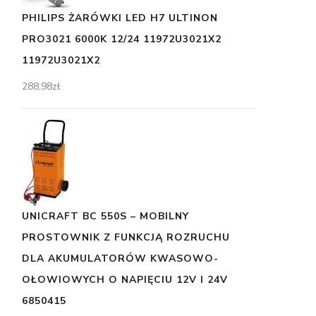
PHILIPS ŻARÓWKI LED H7 ULTINON
PRO3021 6000K 12/24 11972U3021X2
11972U3021X2
288,98
zł
UNICRAFT BC 550S – MOBILNY
PROSTOWNIK Z FUNKCJĄ ROZRUCHU
DLA AKUMULATORÓW KWASOWO-
OŁOWIOWYCH O NAPIĘCIU 12V I 24V
6850415