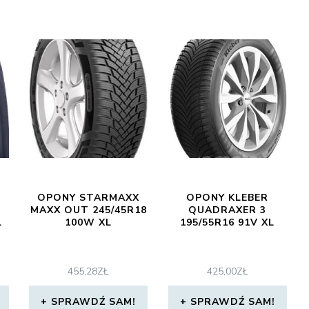
OPONY STARMAXX
OPONY KLEBER
MAXX OUT 245/45R18
QUADRAXER 3
L
100W XL
195/55R16 91V XL
455,28
ZŁ
425,00
ZŁ
SPRAWDŹ SAM!
SPRAWDŹ SAM!