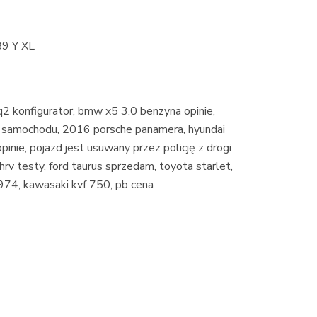
89 Y XL
q2 konfigurator, bmw x5 3.0 benzyna opinie,
c samochodu, 2016 porsche panamera, hyundai
opinie, pojazd jest usuwany przez policję z drogi
hrv testy, ford taurus sprzedam, toyota starlet,
74, kawasaki kvf 750, pb cena