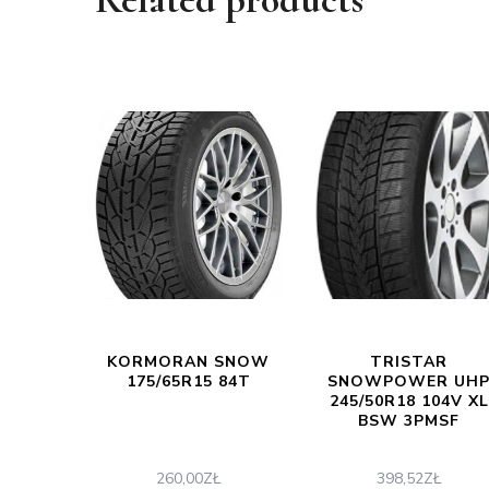
KORMORAN SNOW
TRISTAR
175/65R15 84T
SNOWPOWER UH
245/50R18 104V XL
BSW 3PMSF
260,00
ZŁ
398,52
ZŁ