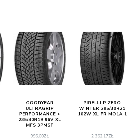
GOODYEAR
PIRELLI P ZERO
P
ULTRAGRIP
WINTER 295/30R21
PERFORMANCE +
102W XL FR MO1A 1
235/40R19 96V XL
MFS 3PMSF
996,00
ZŁ
2 362,17
ZŁ