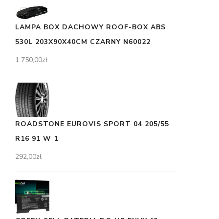
LAMPA BOX DACHOWY ROOF-BOX ABS
530L 203X90X40CM CZARNY N60022
1 750,00
zł
ROADSTONE EUROVIS SPORT 04 205/55
R16 91 W 1
292,00
zł