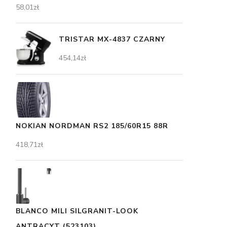
58,01
zł
TRISTAR MX-4837 CZARNY
454,14
zł
NOKIAN NORDMAN RS2 185/60R15 88R
418,71
zł
BLANCO MILI SILGRANIT-LOOK
ANTRACYT (523103)