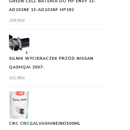
GREEN CELL BATERIA DO HP ENVY 13-
AD101NE 13-AD101NF HP182
249,95
zł
SILNIK WYCIERACZEK PRZÓD NISSAN
QASHQAI 2007-
161,98
zł
CRC CRCGALVASHINEIND500ML