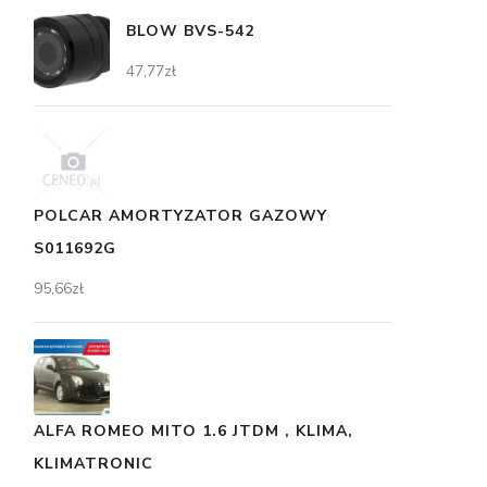
BLOW BVS-542
47,77
zł
POLCAR AMORTYZATOR GAZOWY
S011692G
95,66
zł
ALFA ROMEO MITO 1.6 JTDM , KLIMA,
KLIMATRONIC