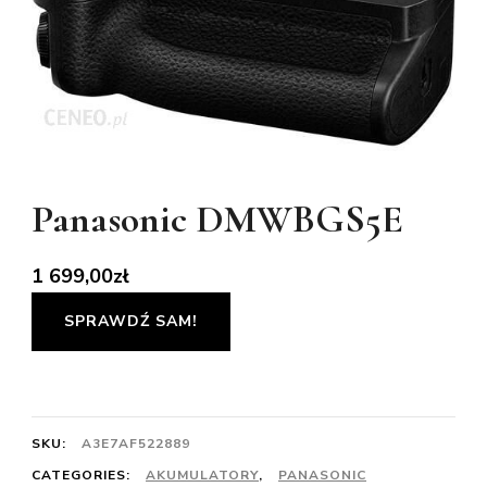
Panasonic DMWBGS5E
1 699,00
zł
SPRAWDŹ SAM!
SKU:
A3E7AF522889
CATEGORIES:
AKUMULATORY
,
PANASONIC