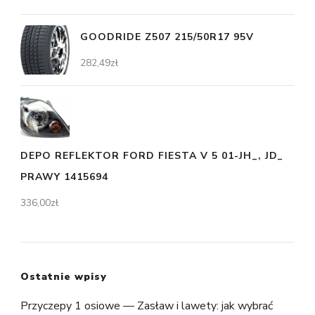
GOODRIDE Z507 215/50R17 95V
282,49
zł
DEPO REFLEKTOR FORD FIESTA V 5 01-JH_, JD_
PRAWY 1415694
336,00
zł
Ostatnie wpisy
Przyczepy 1 osiowe — Zasław i lawety: jak wybrać