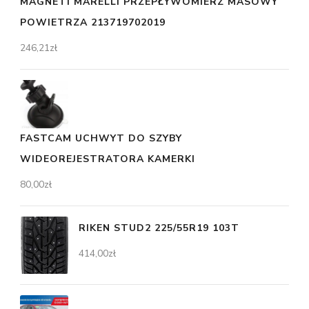
MAGNETI MARELLI PRZEPŁYWOMIERZ MASOWY
POWIETRZA 213719702019
246,21
zł
FASTCAM UCHWYT DO SZYBY
WIDEOREJESTRATORA KAMERKI
80,00
zł
RIKEN STUD2 225/55R19 103T
414,00
zł