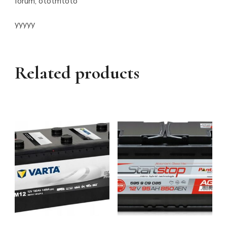
forum, ototmtoto
yyyyy
Related products