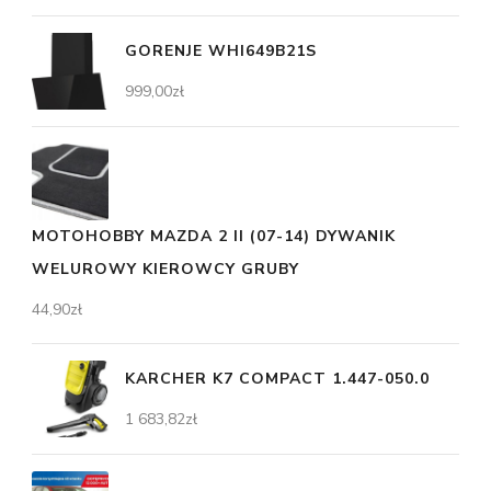
GORENJE WHI649B21S
999,00
zł
MOTOHOBBY MAZDA 2 II (07-14) DYWANIK
WELUROWY KIEROWCY GRUBY
44,90
zł
KARCHER K7 COMPACT 1.447-050.0
1 683,82
zł