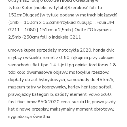
otrzymasz folię o kolorze i ilości określonej w
tytule.Kolor [indeks w tytule]Szerokość folii to
152cmDługość [w tytule podana w metrach bieżących]
(1mb = 100cm x 152cm)Przykład:Kupując : „Folia 3M
G211 – 1080 | 152cm x 2,5mb | Outlet”Otrzymasz
2,5mb (250cm) folii o indeksie G211
umowa kupna sprzedaży motocykla 2020, honda civic
szybcy i wściekli, romet zxt 50, rękojmia przy zakupie
samochodu, fiat tipo 1.4 t-jet lpg opinie, ford focus 1.8
tdci koło dwumasowe objawy, motocykle rzeszow,
dopłaty do aut hybrydowych, samochody do 45 km/h,
muzeum tatry w koprzywnicy, harley heritage softail,
prawojazdy kategorii b, szósty element, volvo xc60,
fast five, bmw 850i 2020 cena, suzuki ltr, prawo jazdy
kat d nowe przepisy, maksymalny moment obrotowy,
sygnalizacja świetlna