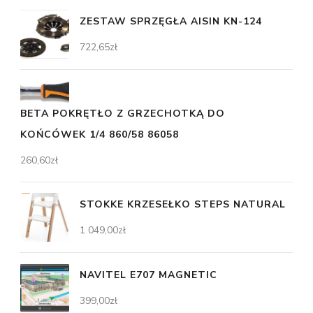
ZESTAW SPRZĘGŁA AISIN KN-124
722,65
zł
BETA POKRĘTŁO Z GRZECHOTKĄ DO
KOŃCÓWEK 1/4 860/58 86058
260,60
zł
STOKKE KRZESEŁKO STEPS NATURAL
1 049,00
zł
NAVITEL E707 MAGNETIC
399,00
zł