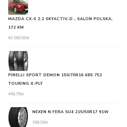
MAZDA CX-5 2.2 SKYACTIV-D , SALON POLSKA,
172 KM
62 000,00
zł
PIRELLI SPORT DEMON 150/70R16 68S 752
TOURING X-PLY
456,79
zł
NEXEN N FERA SU4 215/50R17 91W
358,39
zł