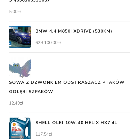
S 4050300335087
5,00
zł
BMW 4.4 M850I XDRIVE (530KM)
629 100,00
zł
SOWA Z DZWONKIEM ODSTRASZACZ PTAKÓW
GOŁĘBI SZPAKÓW
12,49
zł
SHELL OLEJ 10W-40 HELIX HX7 4L
117,54
zł