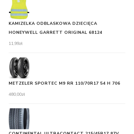
KAMIZELKA ODBLASKOWA DZIECIĘCA
HONEYWELL GARRETT ORIGINAL 68124
11,99
zł
METZELER SPORTEC M9 RR 110/70R17 54 H 706
480,00
zł
CONTINENTAL ULTRACONTACT 215/45R17 87V