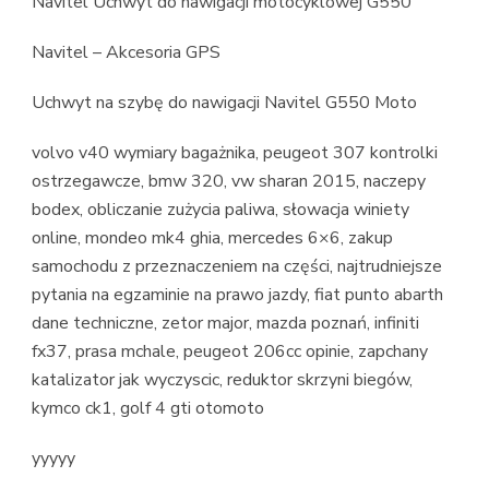
Navitel Uchwyt do nawigacji motocyklowej G550
Navitel – Akcesoria GPS
Uchwyt na szybę do nawigacji Navitel G550 Moto
volvo v40 wymiary bagażnika, peugeot 307 kontrolki
ostrzegawcze, bmw 320, vw sharan 2015, naczepy
bodex, obliczanie zużycia paliwa, słowacja winiety
online, mondeo mk4 ghia, mercedes 6×6, zakup
samochodu z przeznaczeniem na części, najtrudniejsze
pytania na egzaminie na prawo jazdy, fiat punto abarth
dane techniczne, zetor major, mazda poznań, infiniti
fx37, prasa mchale, peugeot 206cc opinie, zapchany
katalizator jak wyczyscic, reduktor skrzyni biegów,
kymco ck1, golf 4 gti otomoto
yyyyy