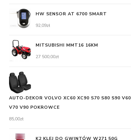
HW SENSOR AT 6700 SMART
92,09
zł
MITSUBISHI MMT16 16KM
27 500,00
zł
AUTO-DEKOR VOLVO XC60 XC90 S70 S80 S90 V60
V70 V90 POKROWCE
85,00
zł
K2 KLEJ DO GWINTÓW W271 50G