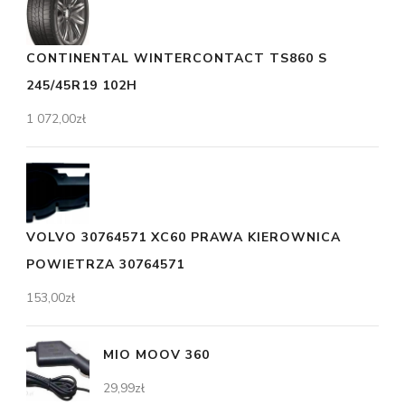
CONTINENTAL WINTERCONTACT TS860 S
245/45R19 102H
1 072,00
zł
VOLVO 30764571 XC60 PRAWA KIEROWNICA
POWIETRZA 30764571
153,00
zł
MIO MOOV 360
29,99
zł