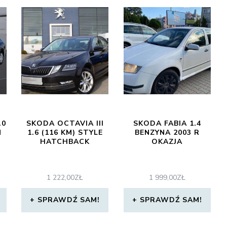
.0
SKODA OCTAVIA III
SKODA FABIA 1.4
N
1.6 (116 KM) STYLE
BENZYNA 2003 R
HATCHBACK
OKAZJA
1 222,00
ZŁ
1 999,00
ZŁ
SPRAWDŹ SAM!
SPRAWDŹ SAM!