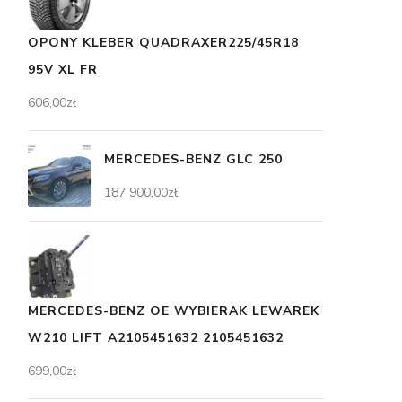
OPONY KLEBER QUADRAXER225/45R18
95V XL FR
606,00
zł
MERCEDES-BENZ GLC 250
187 900,00
zł
MERCEDES-BENZ OE WYBIERAK LEWAREK
W210 LIFT A2105451632 2105451632
699,00
zł