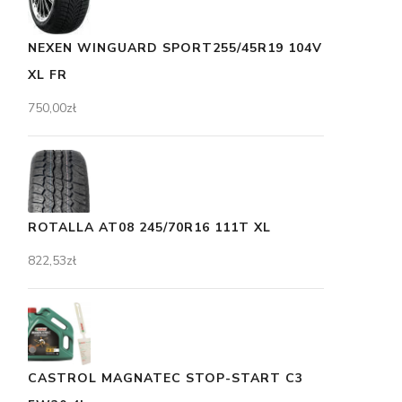
NEXEN WINGUARD SPORT255/45R19 104V
XL FR
750,00
zł
ROTALLA AT08 245/70R16 111T XL
822,53
zł
CASTROL MAGNATEC STOP-START C3