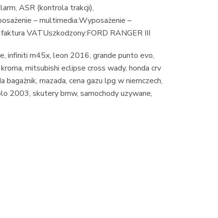
m, ASR (kontrola trakcji),
osażenie – multimedia:Wyposażenie –
a: faktura VATUszkodzony:FORD RANGER III
, infiniti m45x, leon 2016, grande punto evo,
 kroma, mitsubishi eclipse cross wady, honda crv
da bagażnik, mazada, cena gazu lpg w niemczech,
 polo 2003, skutery bmw, samochody uzywane,