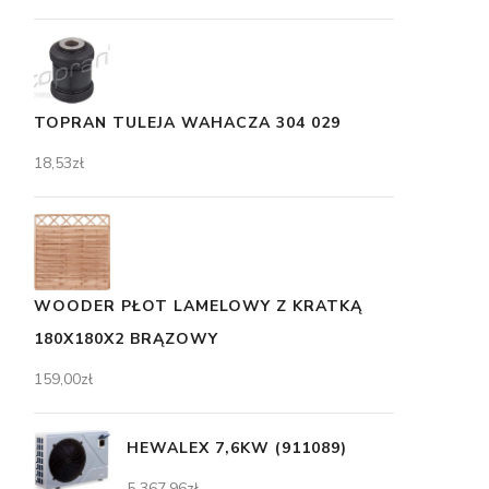
TOPRAN TULEJA WAHACZA 304 029
18,53
zł
WOODER PŁOT LAMELOWY Z KRATKĄ
180X180X2 BRĄZOWY
159,00
zł
HEWALEX 7,6KW (911089)
5 367,96
zł