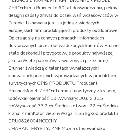
TERMOS Z KRANEM FIRMY BRUNNER MODEL
ZERO+Firma Brunner to 60 lat doświadczenia, piękny
design i szósty zmysł do oczekiwań wczasowiczów w
Europie. Uznawana jest za jedną z wiodących
europejskich firm produkujących produkty outdoorowe.
Opierając się na cennych poradach i informacjach
dostarczanych przez doświadczonych klientów Brunner
stale doskonali i przygotowuje produkty najwyższej
jakości.Wiele patentów stworzonych przez firmę
Brunner świadczą o talentach wynalazczych i
innowacjach przez nich wprowadzanych w produktach
turystycznych.OPIS PRODUKTU:Producent:
BrunnerModel: ZERO+Termos turystyczny z kranem,
lodówkaPojemność: 10 lWymiary: 30,6 x 31,5
cmWysokość: 33,2 cmŚrednica otworu: 22 cmŚrednica
kranu: 7 mmKolor: zielonyWaga: 1,65 kgKod produktu:
BRU0826004NCECHY
CHARAKTERYSTYCZNE:Można stosować jako