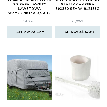
TOMASZ KUSAJ SZELKA
ANTYPOŚLIZGOWA DO
DO PASA LAWETY
SZAFEK CAMPERA
LAWETOWA
30X360 SZARA 912458G
WZMOCNIONA 0,5M 4-
50-0-0,5
14,95
ZŁ
29,00
ZŁ
SPRAWDŹ SAM!
SPRAWDŹ SAM!