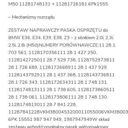
M50 11281748131 + 11281726181 6Pk1555
– Mechanizmy rozrządu
ZESTAW NAPRAWCZY PASKA OSPRZĘTU do
BMW E36, E34, E39, E38, Z3 – z silnikiem 2.0i, 2.3i,
2.5i, 2.8i (M50)NUMERY PORÓWNAWCZE:11 28 1
703 561, 1128170356111 28 1 427 250,
1128142725011 28 7 529 738, 1128752973811
28 1 726 689, 1128172668911 28 1 437 929,
1128143792911 28 1 437 368, 1128143736811
28 1 726 343, 1128172634311 28 1 748 131,
1128174813111 28 1 738 605, 1128173860511
28 1 738 061, 1128173806111 28 1 748 130,
1128174813011 28 7 841 228,
11287841228VKM3800453200011055006VKM38003
6PK 15551 987 947 949, 1987947949W skład
zestawu wchodzi:oryginalny pasek wielorowkowy