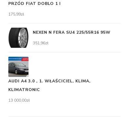
PRZÓD FIAT DOBLO 1 I
175,99
zł
NEXEN N FERA SU4 225/55R16 95W
351,96
zł
AUDI A4 3.0 , 1. WŁAŚCICIEL, KLIMA,
KLIMATRONIC
13 000,00
zł