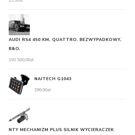
13,99
zł
AUDI RS4 450 KM, QUATTRO. BEZWYPADKOWY,
B&O.
192 500,00
zł
NAITECH G1043
299,90
zł
NTY MECHANIZM PLUS SILNIK WYCIERACZEK