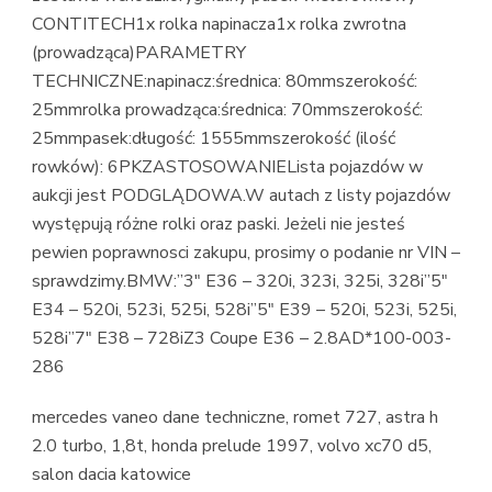
CONTITECH1x rolka napinacza1x rolka zwrotna
(prowadząca)PARAMETRY
TECHNICZNE:napinacz:średnica: 80mmszerokość:
25mmrolka prowadząca:średnica: 70mmszerokość:
25mmpasek:długość: 1555mmszerokość (ilość
rowków): 6PKZASTOSOWANIELista pojazdów w
aukcji jest PODGLĄDOWA.W autach z listy pojazdów
występują różne rolki oraz paski. Jeżeli nie jesteś
pewien poprawnosci zakupu, prosimy o podanie nr VIN –
sprawdzimy.BMW:”3″ E36 – 320i, 323i, 325i, 328i”5″
E34 – 520i, 523i, 525i, 528i”5″ E39 – 520i, 523i, 525i,
528i”7″ E38 – 728iZ3 Coupe E36 – 2.8AD*100-003-
286
mercedes vaneo dane techniczne, romet 727, astra h
2.0 turbo, 1,8t, honda prelude 1997, volvo xc70 d5,
salon dacia katowice