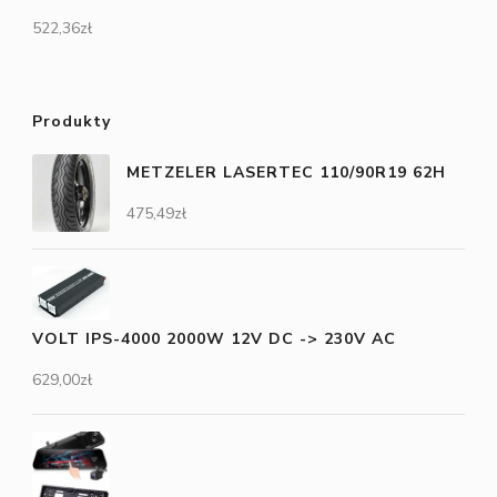
522,36
zł
Produkty
METZELER LASERTEC 110/90R19 62H
475,49
zł
VOLT IPS-4000 2000W 12V DC -> 230V AC
629,00
zł