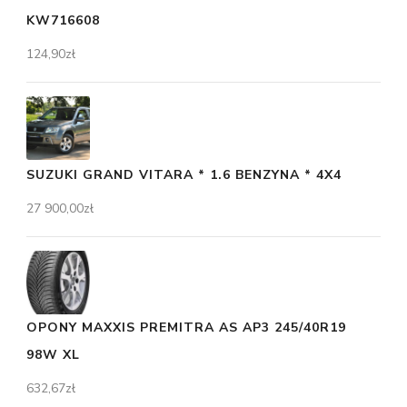
KW716608
124,90
zł
SUZUKI GRAND VITARA * 1.6 BENZYNA * 4X4
27 900,00
zł
OPONY MAXXIS PREMITRA AS AP3 245/40R19
98W XL
632,67
zł