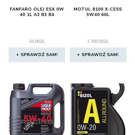
FANFARO OLEJ ESX 0W
MOTUL 8100 X-CESS
40 1L A3 B3 B4
5W40 60L
34,90
ZŁ
1 780,93
ZŁ
SPRAWDŹ SAM!
SPRAWDŹ SAM!