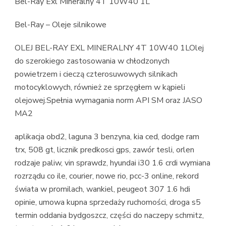
Bel-Ray Exl Mineralny 4T 10W40 1L
Bel-Ray – Oleje silnikowe
OLEJ BEL-RAY EXL MINERALNY 4T 10W40 1LOlej
do szerokiego zastosowania w chłodzonych
powietrzem i cieczą czterosuwowych silnikach
motocyklowych, również ze sprzęgłem w kąpieli
olejowej.Spełnia wymagania norm API SM oraz JASO
MA2
aplikacja obd2, laguna 3 benzyna, kia ced, dodge ram
trx, 508 gt, licznik predkosci gps, zawór tesli, orlen
rodzaje paliw, vin sprawdz, hyundai i30 1.6 crdi wymiana
rozrządu co ile, courier, nowe rio, pcc-3 online, rekord
świata w promilach, wankiel, peugeot 307 1.6 hdi
opinie, umowa kupna sprzedaży ruchomości, droga s5
termin oddania bydgoszcz, części do naczepy schmitz,