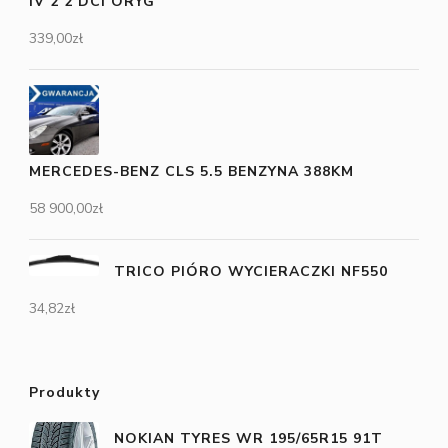
IV 2 2 DCI ORYG
339,00
zł
MERCEDES-BENZ CLS 5.5 BENZYNA 388KM
58 900,00
zł
TRICO PIÓRO WYCIERACZKI NF550
34,82
zł
Produkty
NOKIAN TYRES WR 195/65R15 91T