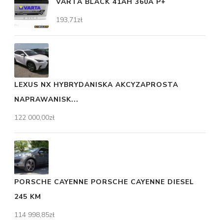
VARTA BLACK 41AH 360A P+
193,71
zł
LEXUS NX HYBRYDANISKA AKCYZAPROSTA
NAPRAWANISK...
122 000,00
zł
PORSCHE CAYENNE PORSCHE CAYENNE DIESEL
245 KM
114 998,85
zł