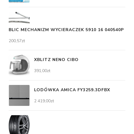
BLIC MECHANIZM WYCIERACZEK 5910 16 040540P
200,57
zł
XBLITZ NENO CIBO
391,00
zł
LODÓWKA AMICA FY3259.3DFBX
2 419,00
zł