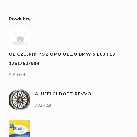
Produkty
OE CZUJNIK POZIOMU OLEJU BMW 5 E60 F10
12617607909
991,05
zł
ALUFELGI DOTZ REVVO
782,72
zł