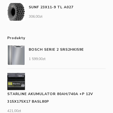
SUNF 23X11-9 TL A027
306,00
zł
Produkty
BOSCH SERIE 2 SRS2HKI59E
1 599,00
zł
STARLINE AKUMULATOR 80AH/740A +P 12V
315X175X17 BASL80P
421,00
zł