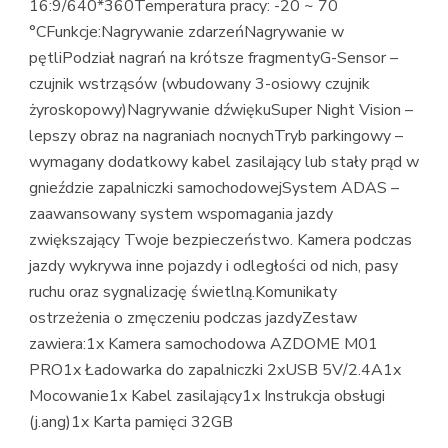
16:9/640*360Temperatura pracy: -20 ~ 70
°CFunkcje:Nagrywanie zdarzeńNagrywanie w
pętliPodział nagrań na krótsze fragmentyG-Sensor –
czujnik wstrząsów (wbudowany 3-osiowy czujnik
żyroskopowy)Nagrywanie dźwiękuSuper Night Vision –
lepszy obraz na nagraniach nocnychTryb parkingowy –
wymagany dodatkowy kabel zasilający lub stały prąd w
gnieździe zapalniczki samochodowejSystem ADAS –
zaawansowany system wspomagania jazdy
zwiększający Twoje bezpieczeństwo. Kamera podczas
jazdy wykrywa inne pojazdy i odległości od nich, pasy
ruchu oraz sygnalizację świetlną.Komunikaty
ostrzeżenia o zmęczeniu podczas jazdyZestaw
zawiera:1x Kamera samochodowa AZDOME M01
PRO1x Ładowarka do zapalniczki 2xUSB 5V/2.4A1x
Mocowanie1x Kabel zasilający1x Instrukcja obsługi
(j.ang)1x Karta pamięci 32GB