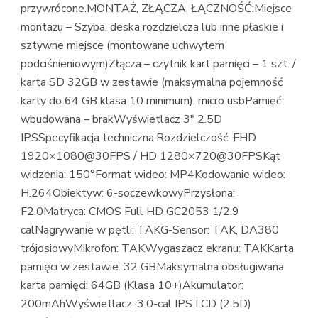
przywrócone.MONTAŻ, ZŁĄCZA, ŁĄCZNOŚĆ:Miejsce
montażu – Szyba, deska rozdzielcza lub inne płaskie i
sztywne miejsce (montowane uchwytem
podciśnieniowym)Złącza – czytnik kart pamięci – 1 szt. /
karta SD 32GB w zestawie (maksymalna pojemność
karty do 64 GB klasa 10 minimum), micro usbPamięć
wbudowana – brakWyświetlacz 3″ 2.5D
IPSSpecyfikacja techniczna:Rozdzielczość: FHD
1920×1080@30FPS / HD 1280×720@30FPSKąt
widzenia: 150°Format wideo: MP4Kodowanie wideo:
H.264Obiektyw: 6-soczewkowyPrzysłona:
F2.0Matryca: CMOS Full HD GC2053 1/2.9
calNagrywanie w pętli: TAKG-Sensor: TAK, DA380
trójosiowyMikrofon: TAKWygaszacz ekranu: TAKKarta
pamięci w zestawie: 32 GBMaksymalna obsługiwana
karta pamięci: 64GB (Klasa 10+)Akumulator:
200mAhWyświetlacz: 3.0-cal IPS LCD (2.5D)