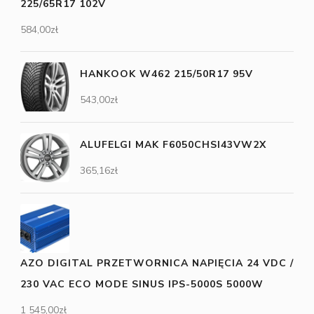
225/65R17 102V
584,00
zł
HANKOOK W462 215/50R17 95V
543,00
zł
ALUFELGI MAK F6050CHSI43VW2X
365,16
zł
AZO DIGITAL PRZETWORNICA NAPIĘCIA 24 VDC /
230 VAC ECO MODE SINUS IPS-5000S 5000W
1 545,00
zł