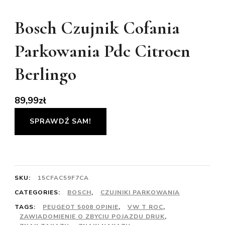
Bosch Czujnik Cofania
Parkowania Pdc Citroen
Berlingo
89,99
zł
SPRAWDŹ SAM!
SKU:
15CFAC59F7CA
CATEGORIES:
BOSCH
,
CZUJNIKI PARKOWANIA
TAGS:
PEUGEOT 5008 OPINIE
,
VW T ROC
,
ZAWIADOMIENIE O ZBYCIU POJAZDU DRUK
,