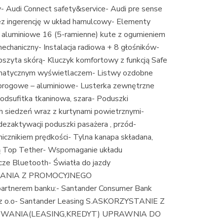
- Audi Connect safety&service- Audi pre sense
rzez ingerencję w układ hamulcowy- Elementy
i aluminiowe 16 (5-ramienne) kute z ogumieniem
chaniczny- Instalacja radiowa + 8 głośników-
bszyta skórą- Kluczyk komfortowy z funkcją Safe
matycznym wyświetlaczem- Listwy ozdobne
progowe – aluminiowe- Lusterka zewnętrzne
odsufitka tkaninowa, szara- Poduszki
h siedzeń wraz z kurtynami powietrznymi-
dezaktywacji poduszki pasażera , przód-
icznikiem prędkości- Tylna kanapa składana,
cją Top Tether- Wspomaganie układu
cze Bluetooth- Światła do jazdy
TANIA Z PROMOCYJNEGO
rtnerem banku:- Santander Consumer Bank
. z o.o- Santander Leasing S.ASKORZYSTANIE Z
WANIA(LEASING,KREDYT) UPRAWNIA DO