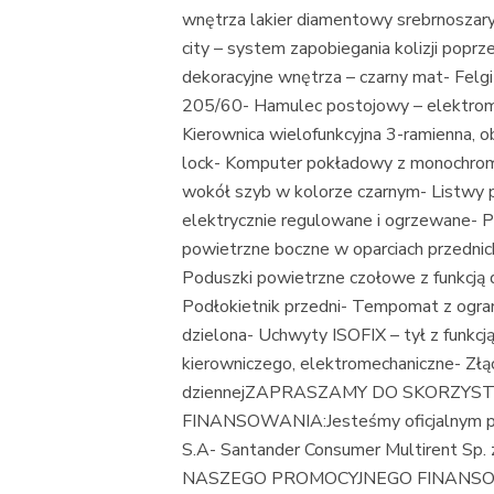
wnętrza lakier diamentowy srebrnoszary
city – system zapobiegania kolizji pop
dekoracyjne wnętrza – czarny mat- Felg
205/60- Hamulec postojowy – elektrome
Kierownica wielofunkcyjna 3-ramienna, o
lock- Komputer pokładowy z monochro
wokół szyb w kolorze czarnym- Listwy 
elektrycznie regulowane i ogrzewane- P
powietrzne boczne w oparciach przednic
Poduszki powietrzne czołowe z funkcją 
Podłokietnik przedni- Tempomat z ogran
dzielona- Uchwyty ISOFIX – tył z funk
kierowniczego, elektromechaniczne- Złą
dziennejZAPRASZAMY DO SKORZYS
FINANSOWANIA:Jesteśmy oficjalnym pa
S.A- Santander Consumer Multirent Sp
NASZEGO PROMOCYJNEGO FINANSO