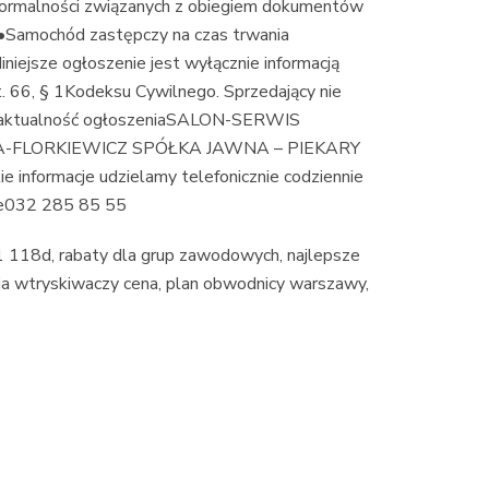
formalności związanych z obiegiem dokumentów
•Samochód zastępczy na czas trwania
jsze ogłoszenie jest wyłącznie informacją
t. 66, § 1Kodeksu Cywilnego. Sprzedający nie
ieaktualność ogłoszeniaSALON-SERWIS
FLORKIEWICZ SPÓŁKA JAWNA – PIEKARY
formacje udzielamy telefonicznie codziennie
e032 285 85 55
1 118d, rabaty dla grup zawodowych, najlepsze
cja wtryskiwaczy cena, plan obwodnicy warszawy,