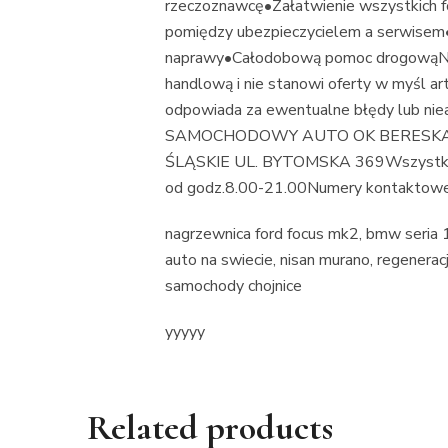
rzeczoznawcę•Załatwienie wszystkich 
pomiędzy ubezpieczycielem a serwisem
naprawy•Całodobową pomoc drogowąNinie
handlową i nie stanowi oferty w myśl ar
odpowiada za ewentualne błędy lub n
SAMOCHODOWY AUTO OK BERESKA-
ŚLĄSKIE UL. BYTOMSKA 369Wszystkie in
od godz.8.00-21.00Numery kontaktow
nagrzewnica ford focus mk2, bmw seria 
auto na swiecie, nisan murano, regenera
samochody chojnice
yyyyy
Related products