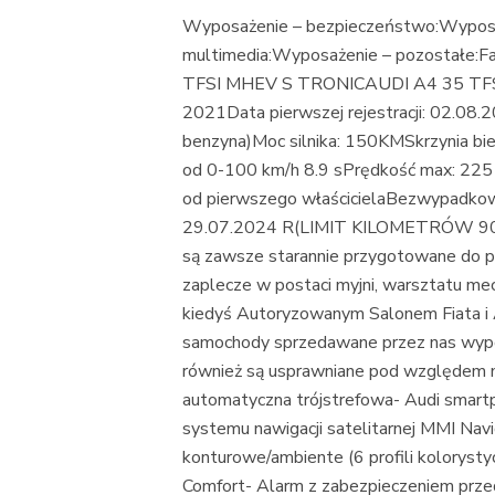
Wyposażenie – bezpieczeństwo:Wyposa
multimedia:Wyposażenie – pozostałe:F
TFSI MHEV S TRONICAUDI A4 35 TFSI 
2021Data pierwszej rejestracji: 02.08.
benzyna)Moc silnika: 150KMSkrzynia b
od 0-100 km/h 8.9 sPrędkość max: 225 km
od pierwszego właścicielaBezwyp
29.07.2024 R(LIMIT KILOMETRÓW 90 
są zawsze starannie przygotowane do pr
zaplecze w postaci myjni, warsztatu mec
kiedyś Autoryzowanym Salonem Fiata 
samochody sprzedawane przez nas wypol
również są usprawniane pod względem 
automatyczna trójstrefowa- Audi smart
systemu nawigacji satelitarnej MMI Navi
konturowe/ambiente (6 profili koloryst
Comfort- Alarm z zabezpieczeniem prze