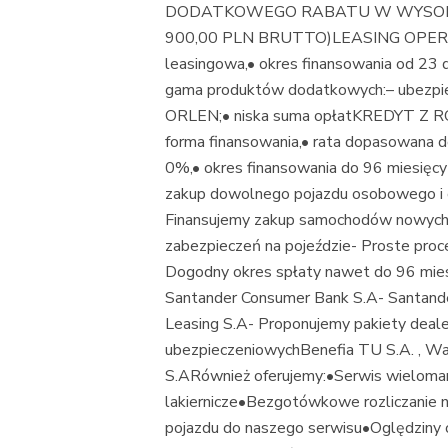
DODATKOWEGO RABATU W WYSOKOŚ
900,00 PLN BRUTTO)LEASING OPERACYJ
leasingowa,• okres finansowania od 23 
gama produktów dodatkowych:– ubezpie
ORLEN;• niska suma opłatKREDYT Z
forma finansowania,• rata dopasowana d
0%,• okres finansowania do 96 mies
zakup dowolnego pojazdu osobowego i 
Finansujemy zakup samochodów nowych i
zabezpieczeń na pojeździe- Proste pro
Dogodny okres spłaty nawet do 96 mies
Santander Consumer Bank S.A- Santande
Leasing S.A- Proponujemy pakiety deale
ubezpieczeniowychBenefia TU S.A. , Wart
S.ARównież oferujemy:•Serwis wielom
lakiernicze•Bezgotówkowe rozliczanie
pojazdu do naszego serwisu•Oględziny