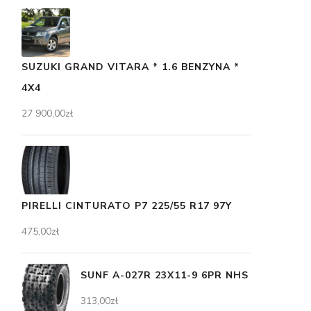
SUZUKI GRAND VITARA * 1.6 BENZYNA *
4X4
27 900,00
zł
PIRELLI CINTURATO P7 225/55 R17 97Y
475,00
zł
SUNF A-027R 23X11-9 6PR NHS
313,00
zł