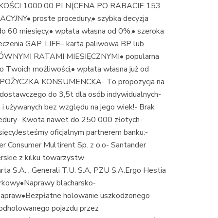
CI 1000,00 PLN(CENA PO RABACIE 153
NY• proste procedury,• szybka decyzja
do 60 miesięcy,• wpłata własna od 0%,• szeroka
czenia GAP, LIFE– karta paliwowa BP lub
 RÓWNYMI RATAMI MIESIĘCZNYMI• popularna
o Twoich możliwości,• wpłata własna już od
ięcyPOŻYCZKA KONSUMENCKA- To propozycja na
dostawczego do 3,5t dla osób indywidualnych-
 używanych bez względu na jego wiek!- Brak
cedury- Kwota nawet do 250 000 złotych-
ięcyJesteśmy oficjalnym partnerem banku:-
r Consumer Multirent Sp. z o.o- Santander
rskie z kilku towarzystw
a S.A. , Generali T.U. S.A, PZU S.A.Ergo Hestia
arkowy•Naprawy blacharsko-
 napraw•Bezpłatne holowanie uszkodzonego
 odholowanego pojazdu przez