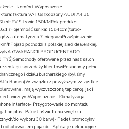
żenie – komfort:Wyposażenie –
aktura: faktura VATUszkodzony:AUDI A4 35
mHEV S tronic 150KMRok produkcji:
2021 rPojemność silnika: 1984ccm(turbo-
iegów automatyczna 7-biegowaPrzyśpieszenie
/hPojazd pochodzi z polskiej sieci dealerskiej,
adkowyNA GWARANCJI PRODUCENTADO
TYŚ)Samochody oferowane przez nasz salon
ezentacji i sprzedaży klientowiPosiadamy pełne
hanicznego i działu blacharskiego (byliśmy
i Alfa Romeo)W związku z powyższym wszystkie
erowane , mają wyczyszczoną tapicerkę, jak i
mechanicznymWyposażenie:- Klimatyzacja
phone Interface- Przygotowanie do montażu
gation plus- Pakiet oświetlenia wnętrza –
ycznych/do wyboru 30 barw)- Pakiet promocyjny
d odholowaniem pojazdu- Aplikacje dekoracyjne