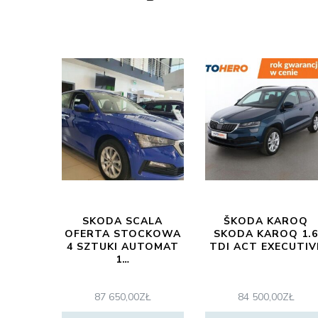
SKODA SCALA
ŠKODA KAROQ
OFERTA STOCKOWA
SKODA KAROQ 1.
4 SZTUKI AUTOMAT
TDI ACT EXECUTIV
1…
87 650,00
ZŁ
84 500,00
ZŁ