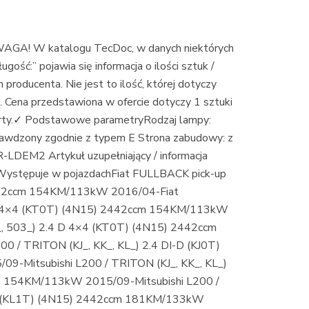
! W katalogu TecDoc, w danych niektórych
ość:” pojawia się informacja o ilości sztuk /
roducenta. Nie jest to ilość, której dotyczy
. Cena przedstawiona w ofercie dotyczy 1 sztuki
oferty.✓ Podstawowe parametryRodzaj lampy:
wdzony zgodnie z typem E Strona zabudowy: z
DEM2 Artykuł uzupełniający / informacja
 Występuje w pojazdachFiat FULLBACK pick-up
2442ccm 154KM/113kW 2016/04-Fiat
 D 4×4 (KT0T) (4N15) 2442ccm 154KM/113kW
, 503_) 2.4 D 4×4 (KT0T) (4N15) 2442ccm
 / TRITON (KJ_, KK_, KL_) 2.4 DI-D (KJ0T)
-Mitsubishi L200 / TRITON (KJ_, KK_, KL_)
m 154KM/113kW 2015/09-Mitsubishi L200 /
WD (KL1T) (4N15) 2442ccm 181KM/133kW