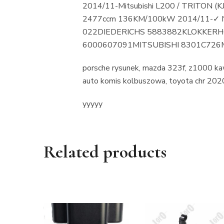
2014/11-Mitsubishi L200 / TRITON (KJ
2477ccm 136KM/100kW 2014/11-✓ N
022DIEDERICHS 5883882KLOKKERH
6000607091MITSUBISHI 8301C726
porsche rysunek, mazda 323f, z1000 kaw
auto komis kolbuszowa, toyota chr 20
yyyyy
Related products