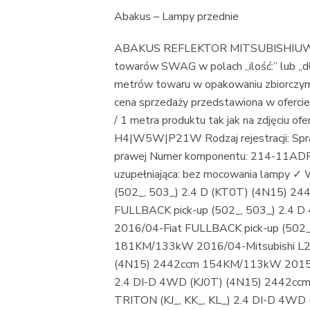
Abakus – Lampy przednie
ABAKUS REFLEKTOR MITSUBISHIUWAGA
towarów SWAG w polach „ilość:” lub „dług
metrów towaru w opakowaniu zbiorczym p
cena sprzedaży przedstawiona w ofercie
/ 1 metra produktu tak jak na zdjęciu 
H4|W5W|P21W Rodzaj rejestracji: Spra
prawej Numer komponentu: 214-11ADR-L
uzupełniająca: bez mocowania lampy ✓
(502_, 503_) 2.4 D (KT0T) (4N15) 
FULLBACK pick-up (502_, 503_) 2.4
2016/04-Fiat FULLBACK pick-up (502_
181KM/133kW 2016/04-Mitsubishi L200
(4N15) 2442ccm 154KM/113kW 2015/09
2.4 DI-D 4WD (KJ0T) (4N15) 2442cc
TRITON (KJ_, KK_, KL_) 2.4 DI-D 4