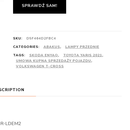
SPRAWDŹ SAM!
SKU:
D5F464D2FBC4
CATEGORIES:
ABAKUS
,
LAMPY PRZEDNIE
TAGS:
SKODA ENYAQ
,
TOYOTA YARIS 2021
,
UMOWA KUPNA SPRZEDAŻY POJAZDU
,
VOLKSWAGEN T-CROSS
SCRIPTION
ADR-LDEM2