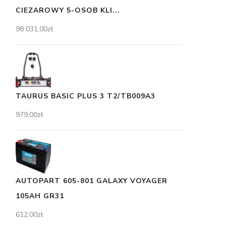
CIEZAROWY 5-OSOB KLI...
98 031,00
zł
TAURUS BASIC PLUS 3 T2/TB009A3
979,00
zł
AUTOPART 605-801 GALAXY VOYAGER
105AH GR31
612,00
zł