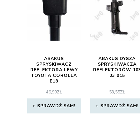
ABAKUS
ABAKUS DYSZA
SPRYSKIWACZ
SPRYSKIWACZA
REFLEKTORA LEWY
REFLEKTORÓW 10
TOYOTA COROLLA
03 015
E18
46,99
ZŁ
53,55
ZŁ
SPRAWDŹ SAM!
SPRAWDŹ SAM!