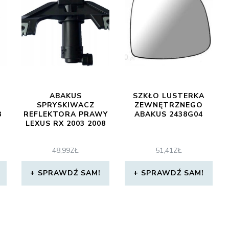
ABAKUS
SZKŁO LUSTERKA
SPRYSKIWACZ
ZEWNĘTRZNEGO
3
REFLEKTORA PRAWY
ABAKUS 2438G04
LEXUS RX 2003 2008
48,99
ZŁ
51,41
ZŁ
SPRAWDŹ SAM!
SPRAWDŹ SAM!