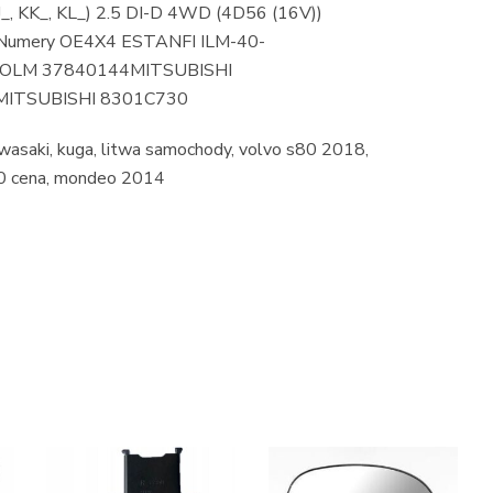
_, KK_, KL_) 2.5 DI-D 4WD (4D56 (16V))
umery OE4X4 ESTANFI ILM-40-
OLM 37840144MITSUBISHI
MITSUBISHI 8301C730
asaki, kuga, litwa samochody, volvo s80 2018,
20 cena, mondeo 2014