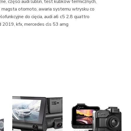
e, części audi lublin, test kubków termicznych,
, magsta otomoto, awaria systemu wtrysku co
elofunkcyjne do cięcia, audi a6 c5 2.8 quattro
eed 2019, kfx, mercedes cls 53 amg