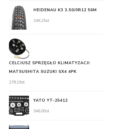
HEIDENAU K3 3.50/0R12 56M
246,25
zł
CELCJUSZ SPRZĘGŁO KLIMATYZACJI
MATSUSHITA SUZUKI SX4 4PK
278,19
zł
YATO YT-25412
346,00
zł