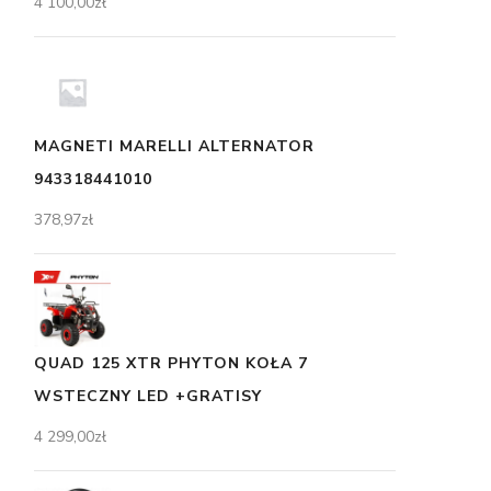
4 100,00
zł
MAGNETI MARELLI ALTERNATOR
943318441010
378,97
zł
QUAD 125 XTR PHYTON KOŁA 7
WSTECZNY LED +GRATISY
4 299,00
zł