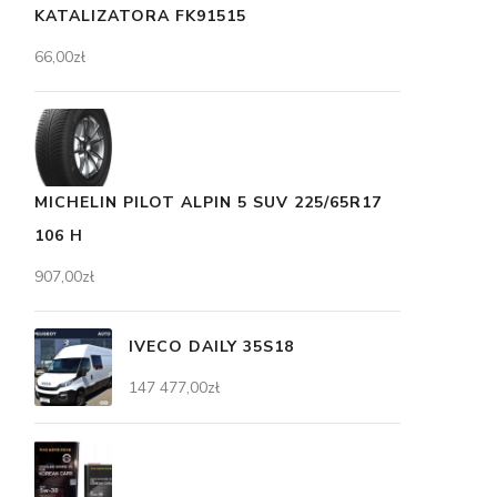
KATALIZATORA FK91515
66,00
zł
MICHELIN PILOT ALPIN 5 SUV 225/65R17
106 H
907,00
zł
IVECO DAILY 35S18
147 477,00
zł