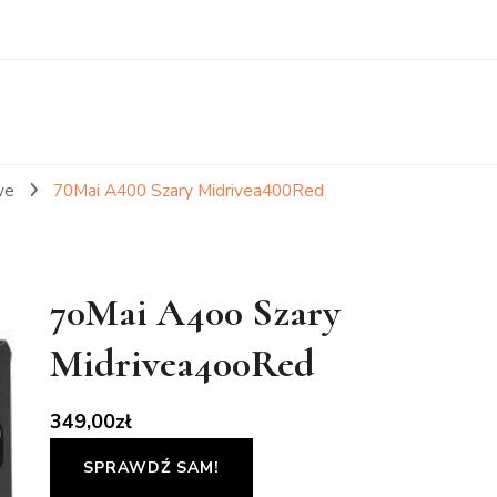
we
70Mai A400 Szary Midrivea400Red
70Mai A400 Szary
Midrivea400Red
349,00
zł
SPRAWDŹ SAM!