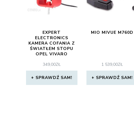
EXPERT
MIO MIVUE M760D
ELECTRONICS
KAMERA COFANIA Z
ŚWIATŁEM STOPU
OPEL VIVARO
RENAULT TRAFIC
349,00
ZŁ
1 539,00
ZŁ
ZS112
SPRAWDŹ SAM!
SPRAWDŹ SAM!