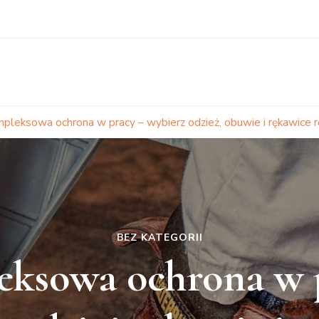
pleksowa ochrona w pracy – wybierz odzież, obuwie i rękawice 
BEZ KATEGORII
ksowa ochrona w 