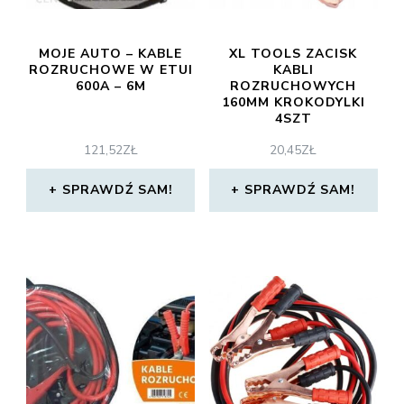
MOJE AUTO – KABLE
XL TOOLS ZACISK
ROZRUCHOWE W ETUI
KABLI
600A – 6M
ROZRUCHOWYCH
160MM KROKODYLKI
4SZT
121,52
ZŁ
20,45
ZŁ
SPRAWDŹ SAM!
SPRAWDŹ SAM!