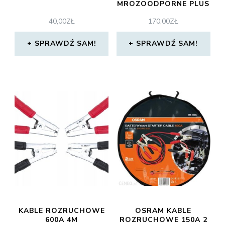
MROZOODPORNE PLUS
WOREK GRATIS 100%
40,00
ZŁ
170,00
ZŁ
CU 16MM2 2X45M
SPRAWDŹ SAM!
SPRAWDŹ SAM!
KABLE ROZRUCHOWE
OSRAM KABLE
600A 4M
ROZRUCHOWE 150A 2