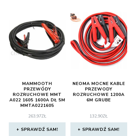
MAMMOOTH
NEOMA MOCNE KABLE
PRZEWÓDY
PRZEWODY
ROZRUCHOWE MMT
ROZRUCHOWE 1200A
A022 1605 1600A DŁ 5M
6M GRUBE
MMTA0221605
263,97
ZŁ
132,90
ZŁ
SPRAWDŹ SAM!
SPRAWDŹ SAM!