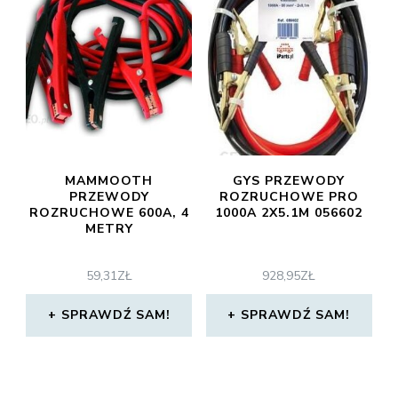
MAMMOOTH
GYS PRZEWODY
PRZEWODY
ROZRUCHOWE PRO
ROZRUCHOWE 600A, 4
1000A 2X5.1M 056602
METRY
59,31
ZŁ
928,95
ZŁ
SPRAWDŹ SAM!
SPRAWDŹ SAM!