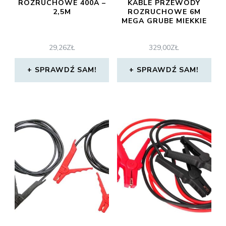
ROZRUCHOWE 400A –
KABLE PRZEWODY
2,5M
ROZRUCHOWE 6M
MEGA GRUBE MIEKKIE
29,26
ZŁ
329,00
ZŁ
SPRAWDŹ SAM!
SPRAWDŹ SAM!