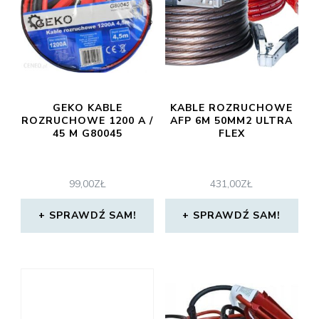
GEKO KABLE
KABLE ROZRUCHOWE
ROZRUCHOWE 1200 A /
AFP 6M 50MM2 ULTRA
45 M G80045
FLEX
99,00
ZŁ
431,00
ZŁ
SPRAWDŹ SAM!
SPRAWDŹ SAM!