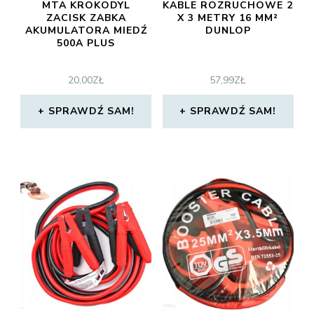
MTA KROKODYL
KABLE ROZRUCHOWE 2
ZACISK ZABKA
X 3 METRY 16 MM²
AKUMULATORA MIEDŹ
DUNLOP
500A PLUS
20,00
ZŁ
57,99
ZŁ
SPRAWDŹ SAM!
SPRAWDŹ SAM!