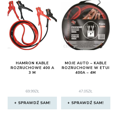
HAMRON KABLE
MOJE AUTO – KABLE
ROZRUCHOWE 400 A
ROZRUCHOWE W ETUI
3 M
400A – 4M
69,99
ZŁ
47,05
ZŁ
SPRAWDŹ SAM!
SPRAWDŹ SAM!