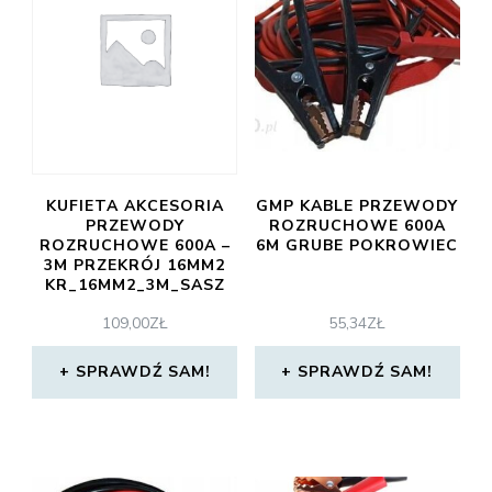
KUFIETA AKCESORIA
GMP KABLE PRZEWODY
PRZEWODY
ROZRUCHOWE 600A
ROZRUCHOWE 600A –
6M GRUBE POKROWIEC
3M PRZEKRÓJ 16MM2
KR_16MM2_3M_SASZ
109,00
ZŁ
55,34
ZŁ
SPRAWDŹ SAM!
SPRAWDŹ SAM!