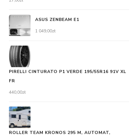
27,00
zł
ASUS ZENBEAM E1
1 049,00
zł
PIRELLI CINTURATO P1 VERDE 195/55R16 91V XL
FR
440,00
zł
ROLLER TEAM KRONOS 295 M, AUTOMAT,