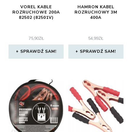
VOREL KABLE
HAMRON KABEL
ROZRUCHOWE 200A
ROZRUCHOWY 3M
82502 (82501V)
400A
75,90
ZŁ
54,99
ZŁ
SPRAWDŹ SAM!
SPRAWDŹ SAM!