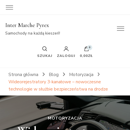
Inter Marche Pyrex
Samochody na każdą kieszeń!
0
SZUKAJ
ZALOGUJ
0,00ZŁ
Strona główna
Blog
Motoryzacja
Wideorejestratory 3-kanałowe – nowoczesne
technologie w służbie bezpieczeństwa na drodze
MOTORYZACJA