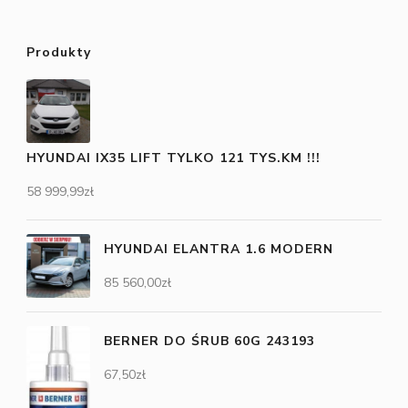
Produkty
HYUNDAI IX35 LIFT TYLKO 121 TYS.KM !!!
58 999,99
zł
HYUNDAI ELANTRA 1.6 MODERN
85 560,00
zł
BERNER DO ŚRUB 60G 243193
67,50
zł