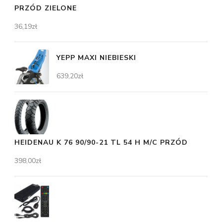
PRZÓD ZIELONE
36,19
zł
YEPP MAXI NIEBIESKI
639,20
zł
HEIDENAU K 76 90/90-21 TL 54 H M/C PRZÓD
398,00
zł