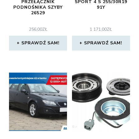
PRZEŁĄCZNIK
SPORT 4 S 255/30R19
PODNOŚNIKA SZYBY
91Y
26529
256,00
ZŁ
1 171,00
ZŁ
SPRAWDŹ SAM!
SPRAWDŹ SAM!