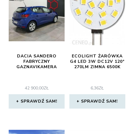
DACIA SANDERO
ECOLIGHT ŻARÓWKA
FABRYCZNY
G4 LED 3W DC12V 120°
GAZNAVIKAMERA
270LM ZIMNA 6500K
42 900,00
ZŁ
6,36
ZŁ
SPRAWDŹ SAM!
SPRAWDŹ SAM!