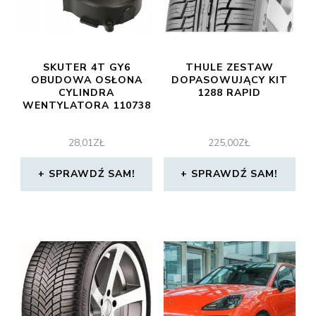
SKUTER 4T GY6
THULE ZESTAW
OBUDOWA OSŁONA
DOPASOWUJĄCY KIT
CYLINDRA
1288 RAPID
WENTYLATORA 110738
28,01
ZŁ
225,00
ZŁ
SPRAWDŹ SAM!
SPRAWDŹ SAM!