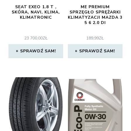
SEAT EXEO 1.8 T ,
ME PREMIUM
SKÓRA, NAVI, KLIMA,
SPRZĘGŁO SPRĘŻARKI
KLIMATRONIC
KLIMATYZACJI MAZDA 3
5 6 2.0 DI
23 700,00
ZŁ
189,99
ZŁ
SPRAWDŹ SAM!
SPRAWDŹ SAM!