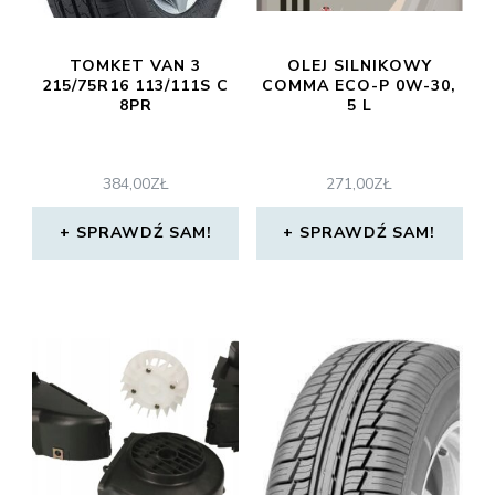
TOMKET VAN 3
OLEJ SILNIKOWY
215/75R16 113/111S C
COMMA ECO-P 0W-30,
8PR
5 L
384,00
ZŁ
271,00
ZŁ
SPRAWDŹ SAM!
SPRAWDŹ SAM!