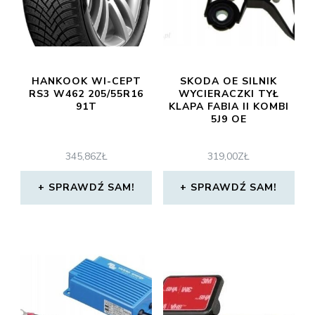
HANKOOK WI-CEPT
SKODA OE SILNIK
RS3 W462 205/55R16
WYCIERACZKI TYŁ
91T
KLAPA FABIA II KOMBI
5J9 OE
345,86
ZŁ
319,00
ZŁ
SPRAWDŹ SAM!
SPRAWDŹ SAM!