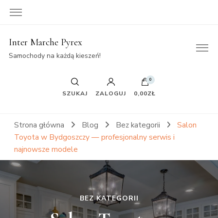
Inter Marche Pyrex
Samochody na każdą kieszeń!
0
SZUKAJ
ZALOGUJ
0,00ZŁ
Strona główna
Blog
Bez kategorii
Salon
Toyota w Bydgoszczy — profesjonalny serwis i
najnowsze modele
BEZ KATEGORII