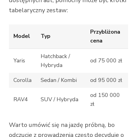
dostępnych aut, pomocny może być krótki
tabelaryczny zestaw:
Przybliżona
Model
Typ
cena
Hatchback /
Yaris
od 75 000 zł
Hybryda
Corolla
Sedan / Kombi
od 95 000 zł
od 150 000
RAV4
SUV / Hybryda
zł
Warto umówić się na jazdę próbną, bo
odczucie z prowadzenia często decyduje o