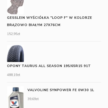
GESSLEIN WYŚCIÓŁKA "LOOP F" W KOLORZE
BRĄZOWO BIAŁYM 27X76CM
152,95
zł
OPONY TAURUS ALL SEASON 195/65R15 91T
488,19
zł
VALVOLINE SYNPOWER FE 0W30 1L
39,69
zł