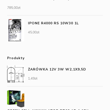
785,00
zł
IPONE R4000 RS 10W30 1L
45,00
zł
Produkty
ŻARÓWKA 12V 3W W2,1X9,5D
1,49
zł