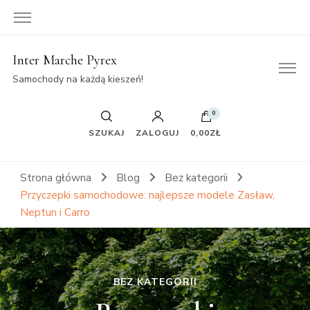
Inter Marche Pyrex
Samochody na każdą kieszeń!
0
SZUKAJ
ZALOGUJ
0,00ZŁ
Strona główna
Blog
Bez kategorii
Przyczepki samochodowe: najlepsze modele Zasław,
Neptun i Carro
BEZ KATEGORII