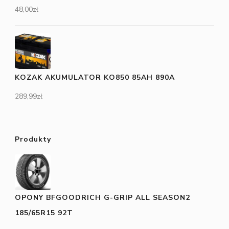
48,00
zł
KOZAK AKUMULATOR KO850 85AH 890A
289,99
zł
Produkty
OPONY BFGOODRICH G-GRIP ALL SEASON2
185/65R15 92T