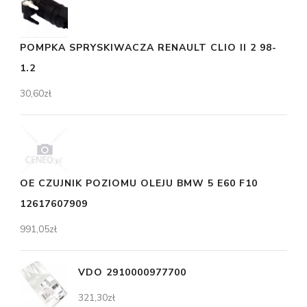
POMPKA SPRYSKIWACZA RENAULT CLIO II 2 98-
1.2
30,60
zł
OE CZUJNIK POZIOMU OLEJU BMW 5 E60 F10
12617607909
991,05
zł
VDO 2910000977700
321,30
zł