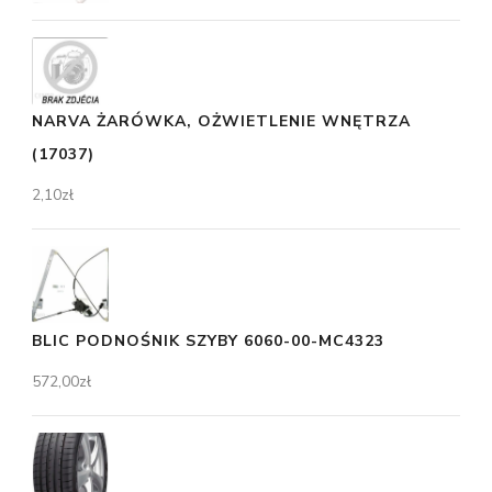
NARVA ŻARÓWKA, OŻWIETLENIE WNĘTRZA
(17037)
2,10
zł
BLIC PODNOŚNIK SZYBY 6060-00-MC4323
572,00
zł