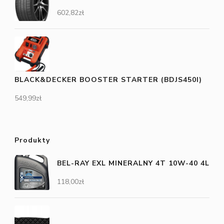
602,82
zł
BLACK&DECKER BOOSTER STARTER (BDJS450I)
549,99
zł
Produkty
BEL-RAY EXL MINERALNY 4T 10W-40 4L
118,00
zł