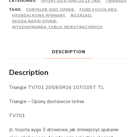
CATEGORIES:
OPONY DOSTAWCZE LETNIE
,
TRIANGLE
TAGS:
CHRYSLER 300C OPINIE
,
FORD FOCUS MK3
,
HYUNDAI KONA WYMIARY
,
ROZRZĄD
,
SKODA RAPID OPINIE
,
WYSZUKIWARKA TABLIC REJESTRACYJNYCH
DESCRIPTION
Description
Triangle TV701 205/65R16 107/105T TL
Triangle – Opony dostawcze letnie
TV701
zl, toyota aygo 3 drzwiowa, jak zmniejszyć spalanie