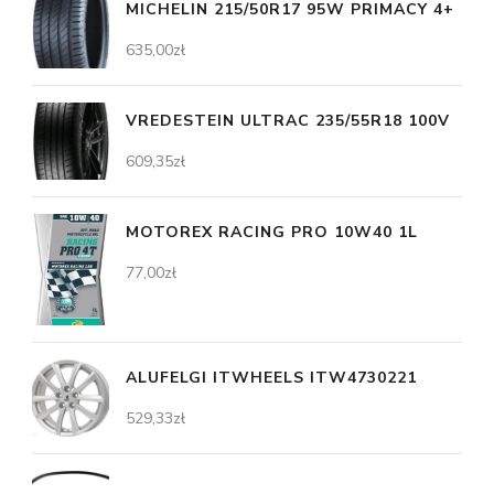
MICHELIN 215/50R17 95W PRIMACY 4+
635,00
zł
VREDESTEIN ULTRAC 235/55R18 100V
609,35
zł
MOTOREX RACING PRO 10W40 1L
77,00
zł
ALUFELGI ITWHEELS ITW4730221
529,33
zł