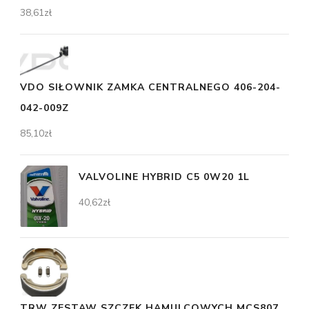
38,61
zł
VDO SIŁOWNIK ZAMKA CENTRALNEGO 406-204-
042-009Z
85,10
zł
VALVOLINE HYBRID C5 0W20 1L
40,62
zł
TRW ZESTAW SZCZĘK HAMULCOWYCH MCS807