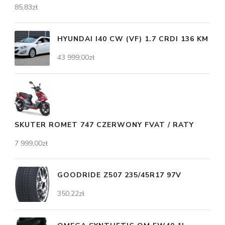
85,83
zł
HYUNDAI I40 CW (VF) 1.7 CRDI 136 KM
43 999,00
zł
SKUTER ROMET 747 CZERWONY FVAT / RATY
7 999,00
zł
GOODRIDE Z507 235/45R17 97V
350,22
zł