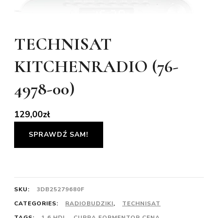
TECHNISAT
KITCHENRADIO (76-
4978-00)
129,00
zł
SPRAWDŹ SAM!
SKU:
3DB25279680F
CATEGORIES:
RADIOBUDZIKI
,
TECHNISAT
TAGS:
1.6 HDI
,
CUPRA FORMENTOR CENA
,