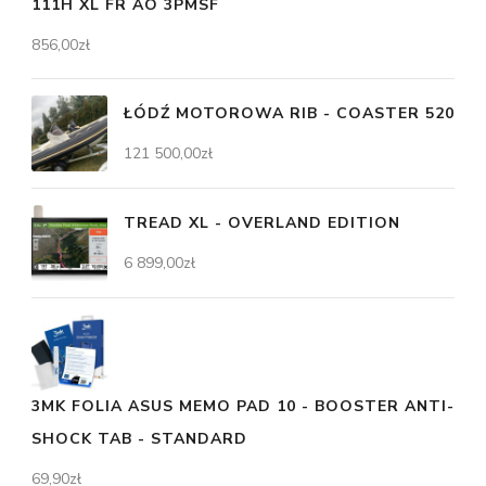
111H XL FR AO 3PMSF
856,00
zł
ŁÓDŹ MOTOROWA RIB - COASTER 520
121 500,00
zł
TREAD XL - OVERLAND EDITION
6 899,00
zł
3MK FOLIA ASUS MEMO PAD 10 - BOOSTER ANTI-
SHOCK TAB - STANDARD
69,90
zł