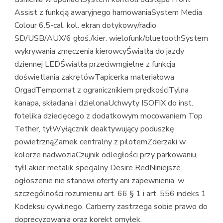
Assist z funkcją awaryjnego hamowaniaSystem Media
Colour 6.5-cal. kol. ekran dotykowy/radio
SD/USB/AUX/6 głoś./kier. wielofunk/bluetoothSystem
wykrywania zmęczenia kierowcyŚwiatła do jazdy
dziennej LEDŚwiatła przeciwmgielne z funkcją
doświetlania zakrętówTapicerka materiałowa
OrgadTempomat z ogranicznikiem prędkościTylna
kanapa, składana i dzielonaUchwyty ISOFIX do inst.
fotelika dziecięcego z dodatkowym mocowaniem Top
Tether, tyłWyłącznik deaktywujący poduszkę
powietrznąZamek centralny z pilotemZderzaki w
kolorze nadwoziaCzujnik odległości przy parkowaniu,
tyłLakier metalik specjalny Desire RedNiniejsze
ogłoszenie nie stanowi oferty ani zapewnienia, w
szczególności rozumieniu art. 66 § 1 i art. 556 indeks 1
Kodeksu cywilnego. Carberry zastrzega sobie prawo do
doprecyzowania oraz korekt omyłek.