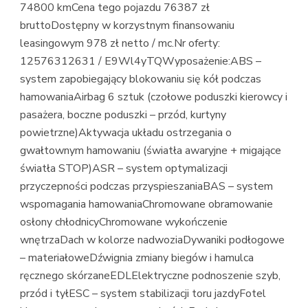
74800 kmCena tego pojazdu 76387 zł
bruttoDostępny w korzystnym finansowaniu
leasingowym 978 zł netto / mc.Nr oferty:
12576312631 / E9Wl4yTQWyposażenie:ABS –
system zapobiegający blokowaniu się kół podczas
hamowaniaAirbag 6 sztuk (czołowe poduszki kierowcy i
pasażera, boczne poduszki – przód, kurtyny
powietrzne)Aktywacja układu ostrzegania o
gwałtownym hamowaniu (światła awaryjne + migające
światła STOP)ASR – system optymalizacji
przyczepności podczas przyspieszaniaBAS – system
wspomagania hamowaniaChromowane obramowanie
osłony chłodnicyChromowane wykończenie
wnętrzaDach w kolorze nadwoziaDywaniki podłogowe
– materiałoweDźwignia zmiany biegów i hamulca
ręcznego skórzaneEDLElektryczne podnoszenie szyb,
przód i tyłESC – system stabilizacji toru jazdyFotel