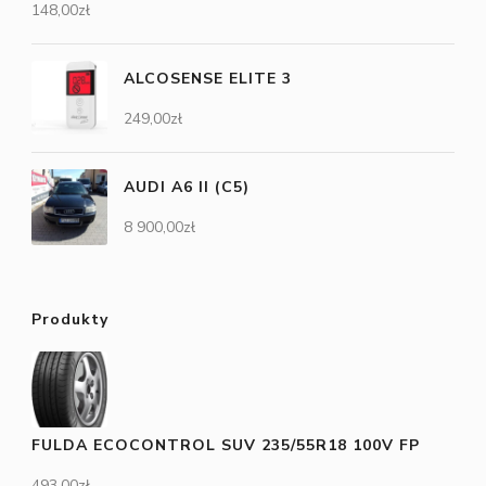
148,00
zł
ALCOSENSE ELITE 3
249,00
zł
AUDI A6 II (C5)
8 900,00
zł
Produkty
FULDA ECOCONTROL SUV 235/55R18 100V FP
493,00
zł