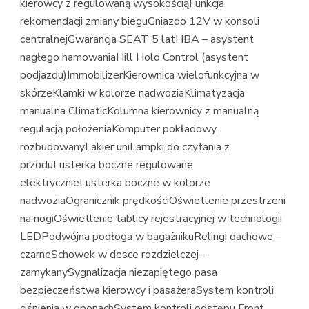
kierowcy z regulowaną wysokościąFunkcja
rekomendacji zmiany bieguGniazdo 12V w konsoli
centralnejGwarancja SEAT 5 latHBA – asystent
nagłego hamowaniaHill Hold Control (asystent
podjazdu)ImmobilizerKierownica wielofunkcyjna w
skórzeKlamki w kolorze nadwoziaKlimatyzacja
manualna ClimaticKolumna kierownicy z manualną
regulacją położeniaKomputer pokładowy,
rozbudowanyLakier uniLampki do czytania z
przoduLusterka boczne regulowane
elektrycznieLusterka boczne w kolorze
nadwoziaOgranicznik prędkościOświetlenie przestrzeni
na nogiOświetlenie tablicy rejestracyjnej w technologii
LEDPodwójna podłoga w bagażnikuRelingi dachowe –
czarneSchowek w desce rozdzielczej –
zamykanySygnalizacja niezapiętego pasa
bezpieczeństwa kierowcy i pasażeraSystem kontroli
ciśnienia w oponachSystem kontroli odstępu Front