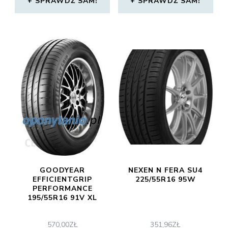
SPRAWDŹ SAM!
SPRAWDŹ SAM!
GOODYEAR
NEXEN N FERA SU4
EFFICIENTGRIP
225/55R16 95W
PERFORMANCE
195/55R16 91V XL
570,00
ZŁ
351,96
ZŁ