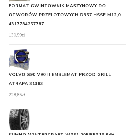
FORMAT GWINTOWNIK MASZYNOWY DO
OTWORÓW PRZELOTOWYCH D357 HSSE M12,0
4317784257787
130,59
zł
VOLVO S90 V90 II EMBLEMAT PRZOD GRILL
ATRAPA 31383
228,85
zł
KUMHO WINTERCRAFT WP51 205/55R16 94H