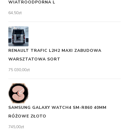
WIATROODPORNA L
64,50
zł
RENAULT TRAFIC L2H2 MAXI ZABUDOWA
WARSZTATOWA SORT
75 030,00
zł
SAMSUNG GALAXY WATCH4 SM-R860 40MM
RÓŻOWE ZŁOTO
745,00
zł