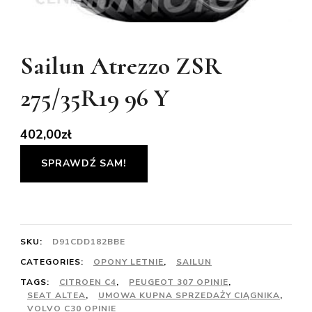
Sailun Atrezzo ZSR
275/35R19 96 Y
402,00
zł
SPRAWDŹ SAM!
SKU:
D91CDD182BBE
CATEGORIES:
OPONY LETNIE
,
SAILUN
TAGS:
CITROEN C4
,
PEUGEOT 307 OPINIE
,
SEAT ALTEA
,
UMOWA KUPNA SPRZEDAŻY CIĄGNIKA
,
VOLVO C30 OPINIE