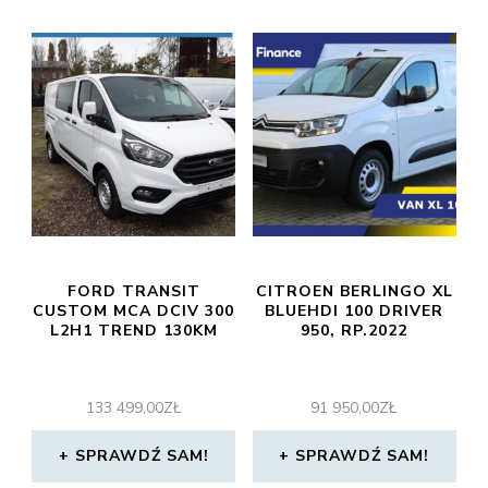
FORD TRANSIT
CITROEN BERLINGO XL
CUSTOM MCA DCIV 300
BLUEHDI 100 DRIVER
L2H1 TREND 130KM
950, RP.2022
133 499,00
ZŁ
91 950,00
ZŁ
SPRAWDŹ SAM!
SPRAWDŹ SAM!