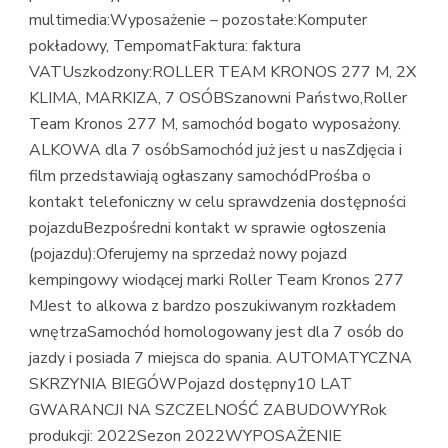
multimedia:Wyposażenie – pozostałe:Komputer
pokładowy, TempomatFaktura: faktura
VATUszkodzony:ROLLER TEAM KRONOS 277 M, 2X
KLIMA, MARKIZA, 7 OSÓBSzanowni Państwo,Roller
Team Kronos 277 M, samochód bogato wyposażony.
ALKOWA dla 7 osóbSamochód już jest u nasZdjęcia i
film przedstawiają ogłaszany samochódProśba o
kontakt telefoniczny w celu sprawdzenia dostępności
pojazduBezpośredni kontakt w sprawie ogłoszenia
(pojazdu):Oferujemy na sprzedaż nowy pojazd
kempingowy wiodącej marki Roller Team Kronos 277
MJest to alkowa z bardzo poszukiwanym rozkładem
wnętrzaSamochód homologowany jest dla 7 osób do
jazdy i posiada 7 miejsca do spania. AUTOMATYCZNA
SKRZYNIA BIEGÓWPojazd dostępny10 LAT
GWARANCJI NA SZCZELNOŚĆ ZABUDOWYRok
produkcji: 2022Sezon 2022WYPOSAŻENIE