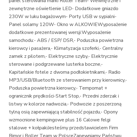
panel sterowania marki Roller Team- Wewnętrzne i
zewnętrzne oświetlenie LED- Dodatkowe gniazdo
230W w luku bagażowym- Porty USB w sypialni-
Panel solarny 120W- Okno w ALKOWIEWyposażenie
dodatkowe prezentowanej wersji:Wyposażenie
samochodu:- ABS / ESP/ DSR,- Poduszka powietrzna
kierowcy i pasażera,- Klimatyzacja szoferki,- Centralny
zamek z pilotem,- Elektryczne szyby,- Elektrycznie
sterowane i podgrzewane lusterka boczne,-
Kapitańskie fotele z dwoma podłokietnikami,- Radio
MP3/USB/Bluetooth ze sterowaniem przy kierownicy,-
Poduszka powietrzna kierowcy,- Tempomat +
ogranicznik prędkości-Start Stop,- Przedni zderzak i
listwy w kolorze nadwozia,- Podwozie z poszerzoną
tylną osią zapewniającą stabilność pojazdu,- Opony
wzmocnione kempingowe plus 16 Calowe felgi
stalowe + kołpakiJesteśmy przedstawicielem Firm
Rimor i Roller Team w PolsceZapewniamy Państwu