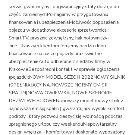
serwis gwarancyjny i pogwarancyjny stały dostęp do
części zamiennychPomagamy w przygotowaniu
finansowania i ubezpieczeniaMożliwość doposażenia
pojazdu w dodatkowe akcesoria (przetwornica,
SmartTV, prysznic zewnętrzny, hak holowniczy i
inne…)Naszym klientom ferujemy bardzo dobre
finansowanie na nasze pojazdy oraz świetne
ubezpieczenieAuto odbierane z siedziby firmy w
KrakowieBezpośredni kontakt w sprawie ogłoszenia
(pojazdu):NOWY MODEL SEZON 2022NOWY SILNIK
(SPEŁNIAJĄCY NAJNOWSZE NORMY EMISJI
SPALIN)NOWA OWIEWKA, NOWE SZEROKIE
DRZWI WEJŚCIOWENajnowszy model (nowy silnik z
najnowszą emisją spalin ) gwarantujący wysoki komfort
podróży , który pozwoli cieszyć się wolnością podczas
upragnionego urlopu czy weekenduNiepowtarzalny
design wnętrza – komfortowy i doskonale wyposażony