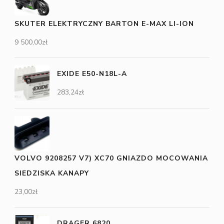
SKUTER ELEKTRYCZNY BARTON E-MAX LI-ION
9 500,00
zł
EXIDE E50-N18L-A
283,24
zł
VOLVO 9208257 V7) XC70 GNIAZDO MOCOWANIA
SIEDZISKA KANAPY
23,00
zł
DRAGER 6820