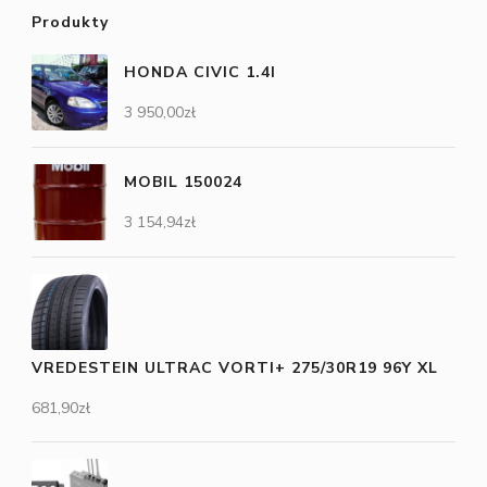
Produkty
HONDA CIVIC 1.4I
3 950,00
zł
MOBIL 150024
3 154,94
zł
VREDESTEIN ULTRAC VORTI+ 275/30R19 96Y XL
681,90
zł