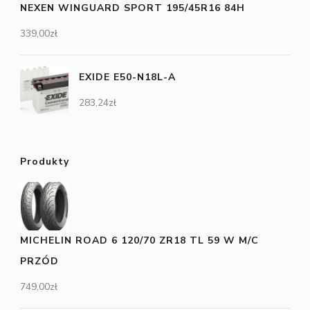
NEXEN WINGUARD SPORT 195/45R16 84H
339,00
zł
EXIDE E50-N18L-A
283,24
zł
Produkty
MICHELIN ROAD 6 120/70 ZR18 TL 59 W M/C
PRZÓD
749,00
zł