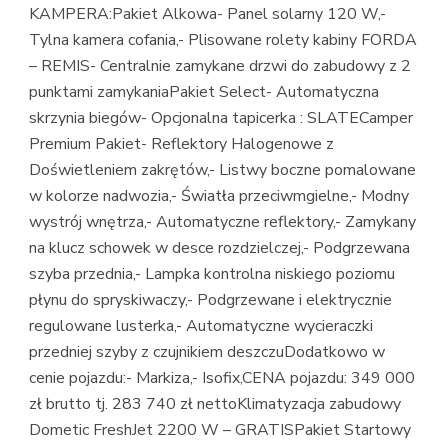
KAMPERA:Pakiet Alkowa- Panel solarny 120 W,-
Tylna kamera cofania,- Plisowane rolety kabiny FORDA
– REMIS- Centralnie zamykane drzwi do zabudowy z 2
punktami zamykaniaPakiet Select- Automatyczna
skrzynia biegów- Opcjonalna tapicerka : SLATECamper
Premium Pakiet- Reflektory Halogenowe z
Doświetleniem zakrętów,- Listwy boczne pomalowane
w kolorze nadwozia,- Światła przeciwmgielne,- Modny
wystrój wnętrza,- Automatyczne reflektory,- Zamykany
na klucz schowek w desce rozdzielczej,- Podgrzewana
szyba przednia,- Lampka kontrolna niskiego poziomu
płynu do spryskiwaczy,- Podgrzewane i elektrycznie
regulowane lusterka,- Automatyczne wycieraczki
przedniej szyby z czujnikiem deszczuDodatkowo w
cenie pojazdu:- Markiza,- Isofix,CENA pojazdu: 349 000
zł brutto tj. 283 740 zł nettoKlimatyzacja zabudowy
Dometic FreshJet 2200 W – GRATISPakiet Startowy