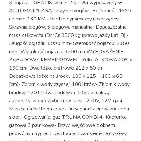
Kampera – GRATIS- Silnik: 2.0TDCi wyposażony w
AUTOMATYCZNĄ skrzynię biegów,- Pojemność: 1995
cc, moc: 130 KM – bardzo dynamiczny i oszczędny,-
Skrzynia biegów: 6 biegowa manualna- Dopuszczalna
masa całkowita (DMC): 3500 kg (prawo jazdy kat. B),-
Długość pojazdu: 6990 mm- Szerokość pojazdu: 2350
mm- Wysokość pojazdu: 3200 mmWYPOSAŻENIE
ZABUDOWY KEMPINGOWEJ:- łóżko ALKOWA 209 x
160 cm- Dwa łóżka piętrowe 212 x 80 cm-
Dodatkowe łóżka na środku 186 x 125 + 163 x 65
[cm]- Zbiornik wody czystej: 100 litrów- Zbiornik wody
brudnej: 120 litrów- Lodówka: 135 l z funkcją
automatycznego wyboru zasilania (230V, 12V, gas)-
Miejsce na butle gazowe- Duży garaż z drzwiami z obu
stron- Ogrzewanie: gaz TRUMA COMBI 4- Kuchenka
gazowa 3 palnikowa- Drzwi wejściowe z oknem,
podwójnym ryglem i centralnym zamkiem- Dotykowy