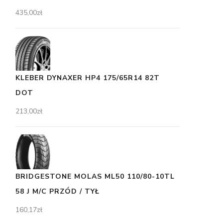
435,00
zł
KLEBER DYNAXER HP4 175/65R14 82T
DOT
213,00
zł
BRIDGESTONE MOLAS ML50 110/80-10TL
58 J M/C PRZÓD / TYŁ
160,17
zł