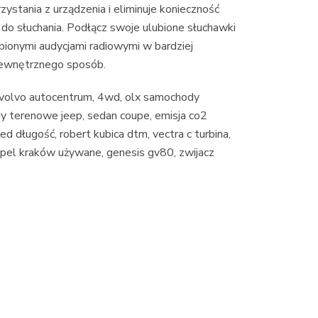
stania z urządzenia i eliminuje konieczność
do słuchania. Podłącz swoje ulubione słuchawki
ubionymi audycjami radiowymi w bardziej
zewnętrznego sposób.
, volvo autocentrum, 4wd, olx samochody
 terenowe jeep, sedan coupe, emisja co2
ed długość, robert kubica dtm, vectra c turbina,
opel kraków używane, genesis gv80, zwijacz