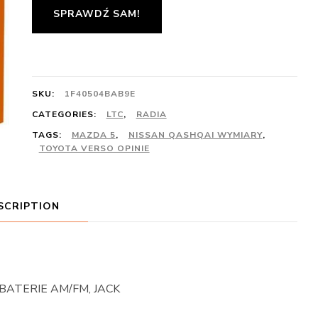
SPRAWDŹ SAM!
SKU:
1F40504BAB9E
CATEGORIES:
LTC
,
RADIA
TAGS:
MAZDA 5
,
NISSAN QASHQAI WYMIARY
,
TOYOTA VERSO OPINIE
SCRIPTION
BATERIE AM/FM, JACK