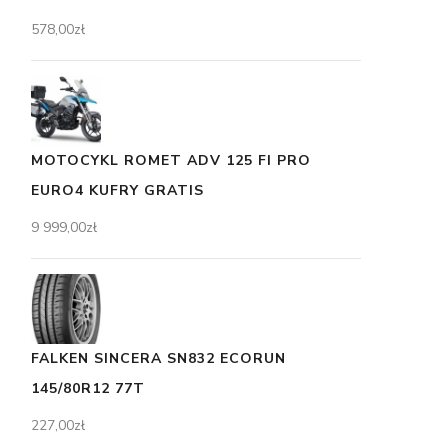
578,00
zł
MOTOCYKL ROMET ADV 125 FI PRO
EURO4 KUFRY GRATIS
9 999,00
zł
FALKEN SINCERA SN832 ECORUN
145/80R12 77T
227,00
zł