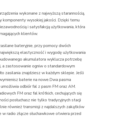
rządzenia wykonane z najwyższą starannością,
y komponenty wysokiej jakości. Dzięki temu
niezawodnością i satysfakcją użytkowania, która
magających klientów.
zasilane bateryjnie, przy pomocy dwóch
ajwiększą elastyczność i wygodę użytkowania
wbudowanego akumulatora wyklucza potrzebę
nej, a zastosowanie ogniw o standardowym
o zasilania znajdziesz w każdym sklepie. Jeśli
nd wymienisz baterie na nowe.Dwa pasma
możliwia odbiór fal z pasm FM oraz AM.
adiowych FM oraz fal krótkich, cechujących się
ności posłuchasz nie tylko tradycyjnych stacji
nie również transmisji z najdalszych zakątków
w radio złącze słuchawkowe otwiera przed