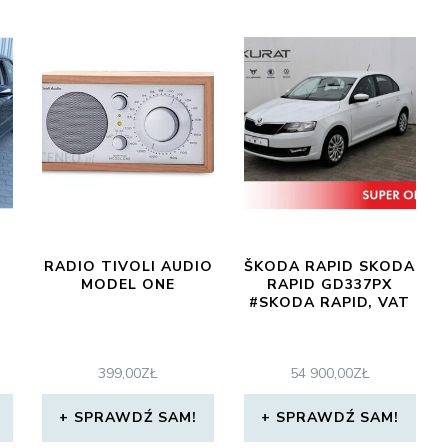
RADIO TIVOLI AUDIO
ŠKODA RAPID SKODA
MODEL ONE
RAPID GD337PX
#SKODA RAPID, VAT
399,00
ZŁ
54 900,00
ZŁ
SPRAWDŹ SAM!
SPRAWDŹ SAM!