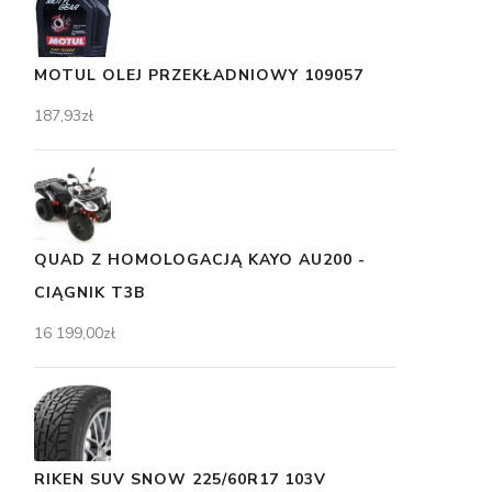
MOTUL OLEJ PRZEKŁADNIOWY 109057
187,93
zł
QUAD Z HOMOLOGACJĄ KAYO AU200 -
CIĄGNIK T3B
16 199,00
zł
RIKEN SUV SNOW 225/60R17 103V