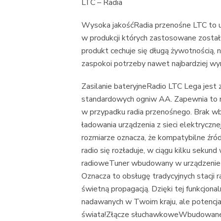
LTC – Radia
Wysoka jakośćRadia przenośne LTC to u
w produkcji których zastosowane został
produkt cechuje się długą żywotnością, 
zaspokoi potrzeby nawet najbardziej wy
Zasilanie bateryjneRadio LTC Lega jest 
standardowych ogniw AA. Zapewnia to n
w przypadku radia przenośnego. Brak 
ładowania urządzenia z sieci elektrycz
rozmiarze oznacza, że kompatybilne źródł
radio się rozładuje, w ciągu kilku seku
radioweTuner wbudowany w urządzenie u
Oznacza to obsługę tradycyjnych stacji r
świetną propagacją. Dzięki tej funkcjonal
nadawanych w Twoim kraju, ale potencjal
świata!Złącze słuchawkoweWbudowane 