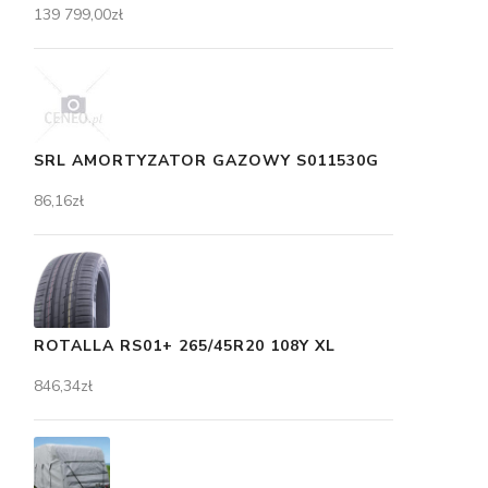
139 799,00
zł
SRL AMORTYZATOR GAZOWY S011530G
86,16
zł
ROTALLA RS01+ 265/45R20 108Y XL
846,34
zł