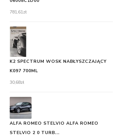
06008C1D00
781,61
zł
K2 SPECTRUM WOSK NABŁYSZCZAJĄCY
K097 700ML
30,68
zł
ALFA ROMEO STELVIO ALFA ROMEO
STELVIO 2 0 TURB...