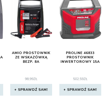
AMIO PROSTOWNIK
PROLINE 46833
4A
ZE WSKAZÓWKĄ
PROSTOWNIK
BEZP. 8A
INWERTOROWY 15A
98,99
ZŁ
502,59
ZŁ
SPRAWDŹ SAM!
SPRAWDŹ SAM!