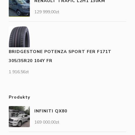
RENAULT TRAFIC L2H1 130KM
129 999,00
zł
BRIDGESTONE POTENZA SPORT FER F171T
305/35R20 104Y FR
1 916,56
zł
Produkty
INFINITI QX80
169 000,00
zł