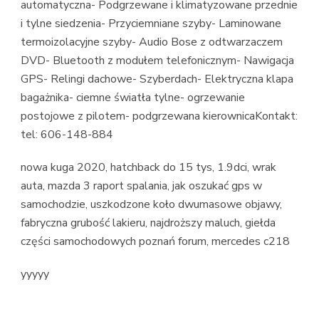
automatyczna- Podgrzewane i klimatyzowane przednie
i tylne siedzenia- Przyciemniane szyby- Laminowane
termoizolacyjne szyby- Audio Bose z odtwarzaczem
DVD- Bluetooth z modułem telefonicznym- Nawigacja
GPS- Relingi dachowe- Szyberdach- Elektryczna klapa
bagażnika- ciemne światła tylne- ogrzewanie
postojowe z pilotem- podgrzewana kierownicaKontakt:
tel: 606-148-884
nowa kuga 2020, hatchback do 15 tys, 1.9dci, wrak
auta, mazda 3 raport spalania, jak oszukać gps w
samochodzie, uszkodzone koło dwumasowe objawy,
fabryczna grubość lakieru, najdroższy maluch, giełda
części samochodowych poznań forum, mercedes c218
yyyyy