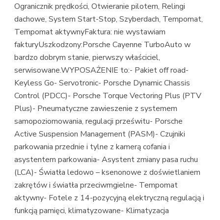
Ogranicznik prędkości, Otwieranie pilotem, Relingi
dachowe, System Start-Stop, Szyberdach, Tempomat,
Tempomat aktywnyFaktura: nie wystawiam
fakturyUszkodzony:Porsche Cayenne TurboAuto w
bardzo dobrym stanie, pierwszy właściciel,
serwisowane.WYPOSAŻENIE to:- Pakiet off road-
Keyless Go- Servotronic- Porsche Dynamic Chassis
Control (PDCC)- Porsche Torque Vectoring Plus (PTV
Plus)- Pneumatyczne zawieszenie z systemem
samopoziomowania, regulacji prześwitu- Porsche
Active Suspension Management (PASM)- Czujniki
parkowania przednie i tylne z kamerą cofania i
asystentem parkowania- Asystent zmiany pasa ruchu
(LCA)- Światła ledowo – ksenonowe z doświetlaniem
zakrętów i światła przeciwmgielne- Tempomat
aktywny- Fotele z 14-pozycyjną elektryczną regulacją i
funkcją pamięci, klimatyzowane- Klimatyzacja