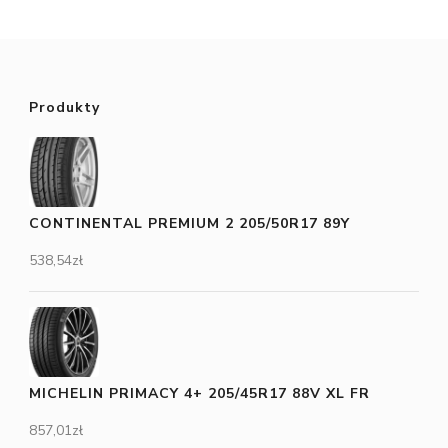
Produkty
CONTINENTAL PREMIUM 2 205/50R17 89Y
538,54
zł
MICHELIN PRIMACY 4+ 205/45R17 88V XL FR
857,01
zł