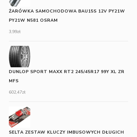
ŻARÓWKA SAMOCHODOWA BAU15S 12V PY21W
PY21W N581 OSRAM
3,99
zł
DUNLOP SPORT MAXX RT2 245/45R17 99Y XL ZR
MFS
602,47
zł
SELTA ZESTAW KLUCZY IMBUSOWYCH DŁUGICH