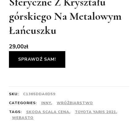
Sferyczne Z Kryształu
górskiego Na Metalowym
Łańcuszku
29,00
zł
SPRAWDŹ SAM!
SKU:
C1365DDA0D59
CATEGORIES:
INNY
,
WRÓŻBIARSTWO
TAGS:
SKODA SCALA CENA
,
TOYOTA YARIS 2021
,
WEBASTO