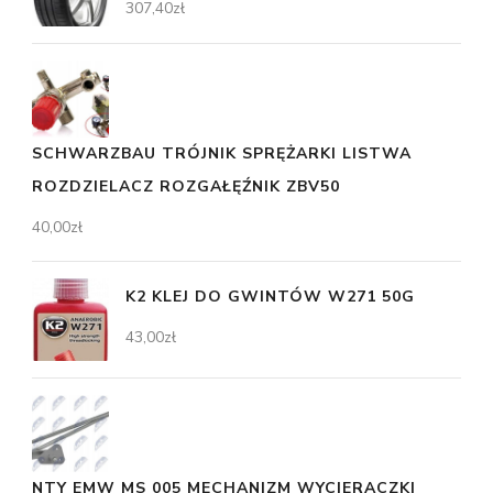
307,40
zł
SCHWARZBAU TRÓJNIK SPRĘŻARKI LISTWA
ROZDZIELACZ ROZGAŁĘŹNIK ZBV50
40,00
zł
K2 KLEJ DO GWINTÓW W271 50G
43,00
zł
NTY EMW MS 005 MECHANIZM WYCIERACZKI