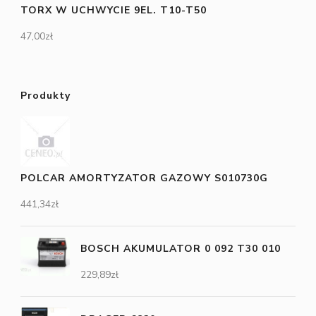
TORX W UCHWYCIE 9EL. T10-T50
47,00
zł
Produkty
POLCAR AMORTYZATOR GAZOWY S010730G
441,34
zł
BOSCH AKUMULATOR 0 092 T30 010
229,89
zł