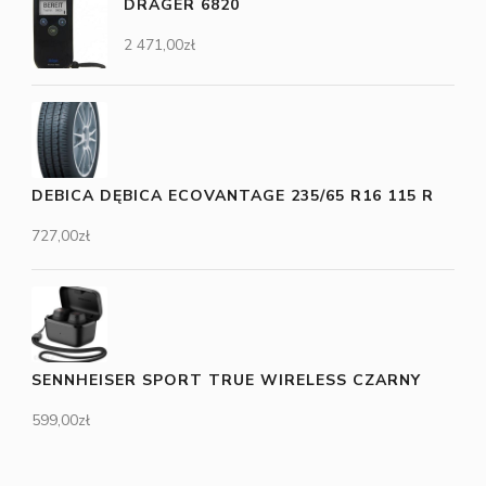
DRAGER 6820
2 471,00
zł
DEBICA DĘBICA ECOVANTAGE 235/65 R16 115 R
727,00
zł
SENNHEISER SPORT TRUE WIRELESS CZARNY
599,00
zł