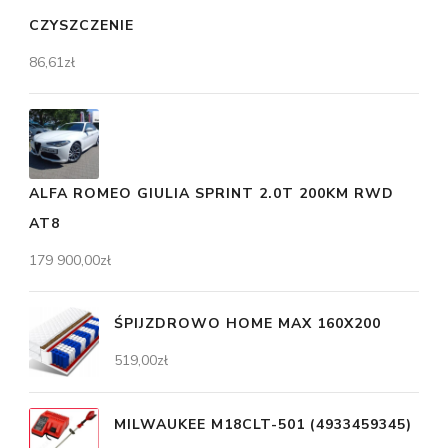
CZYSZCZENIE
86,61
zł
ALFA ROMEO GIULIA SPRINT 2.0T 200KM RWD
AT8
179 900,00
zł
ŚPIJZDROWO HOME MAX 160X200
519,00
zł
MILWAUKEE M18CLT-501 (4933459345)