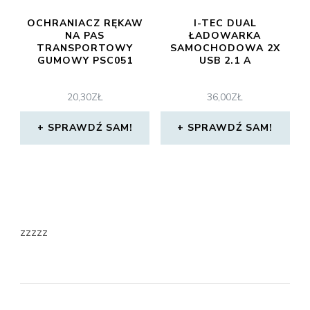
OCHRANIACZ RĘKAW
I-TEC DUAL
NA PAS
ŁADOWARKA
TRANSPORTOWY
SAMOCHODOWA 2X
GUMOWY PSC051
USB 2.1 A
20,30
ZŁ
36,00
ZŁ
SPRAWDŹ SAM!
SPRAWDŹ SAM!
zzzzz