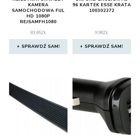
KAMERA
96 KARTEK ESSE KRATA
SAMOCHODOWA FUL
100302272
HD 1080P
REJSAMFH1080
83,85
ZŁ
9,98
ZŁ
SPRAWDŹ SAM!
SPRAWDŹ SAM!