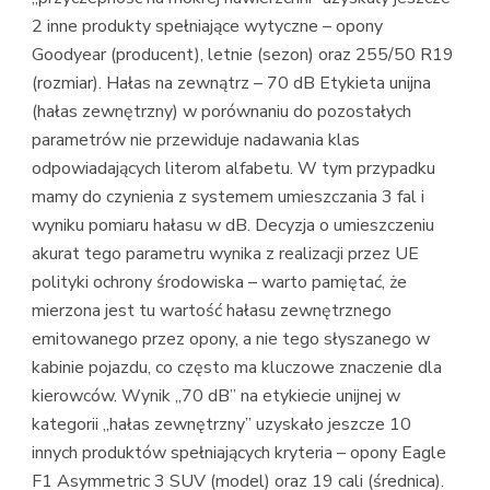
2 inne produkty spełniające wytyczne – opony
Goodyear (producent), letnie (sezon) oraz 255/50 R19
(rozmiar). Hałas na zewnątrz – 70 dB Etykieta unijna
(hałas zewnętrzny) w porównaniu do pozostałych
parametrów nie przewiduje nadawania klas
odpowiadających literom alfabetu. W tym przypadku
mamy do czynienia z systemem umieszczania 3 fal i
wyniku pomiaru hałasu w dB. Decyzja o umieszczeniu
akurat tego parametru wynika z realizacji przez UE
polityki ochrony środowiska – warto pamiętać, że
mierzona jest tu wartość hałasu zewnętrznego
emitowanego przez opony, a nie tego słyszanego w
kabinie pojazdu, co często ma kluczowe znaczenie dla
kierowców. Wynik „70 dB” na etykiecie unijnej w
kategorii „hałas zewnętrzny” uzyskało jeszcze 10
innych produktów spełniających kryteria – opony Eagle
F1 Asymmetric 3 SUV (model) oraz 19 cali (średnica).