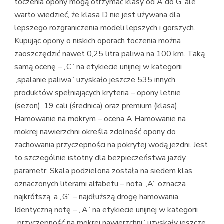
toczenia opony mogą otrzymać klasy od A do G, ale
warto wiedzieć, że klasa D nie jest używana dla
lepszego rozgraniczenia modeli lepszych i gorszych.
Kupując opony o niskich oporach toczenia można
zaoszczędzić nawet 0,25 litra paliwa na 100 km. Taką
samą ocenę – „C” na etykiecie unijnej w kategorii
„spalanie paliwa” uzyskało jeszcze 535 innych
produktów spełniających kryteria – opony letnie
(sezon), 19 cali (średnica) oraz premium (klasa).
Hamowanie na mokrym – ocena A Hamowanie na
mokrej nawierzchni określa zdolność opony do
zachowania przyczepności na pokrytej wodą jezdni. Jest
to szczególnie istotny dla bezpieczeństwa jazdy
parametr. Skala podzielona została na siedem klas
oznaczonych literami alfabetu – nota „A” oznacza
najkrótszą, a „G” – najdłuższą drogę hamowania.
Identyczną notę – „A” na etykiecie unijnej w kategorii
„przyczepność na mokrej nawierzchni” uzyskały jeszcze