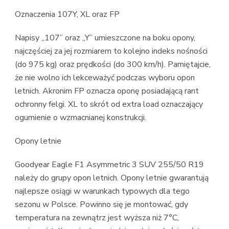
Oznaczenia 107Y, XL oraz FP
Napisy „107” oraz „Y” umieszczone na boku opony,
najczęściej za jej rozmiarem to kolejno indeks nośności
(do 975 kg) oraz prędkości (do 300 km/h). Pamiętajcie,
że nie wolno ich lekceważyć podczas wyboru opon
letnich. Akronim FP oznacza oponę posiadającą rant
ochronny felgi. XL to skrót od extra load oznaczający
ogumienie o wzmacnianej konstrukcji.
Opony letnie
Goodyear Eagle F1 Asymmetric 3 SUV 255/50 R19
należy do grupy opon letnich. Opony letnie gwarantują
najlepsze osiągi w warunkach typowych dla tego
sezonu w Polsce. Powinno się je montować, gdy
temperatura na zewnątrz jest wyższa niż 7°C,