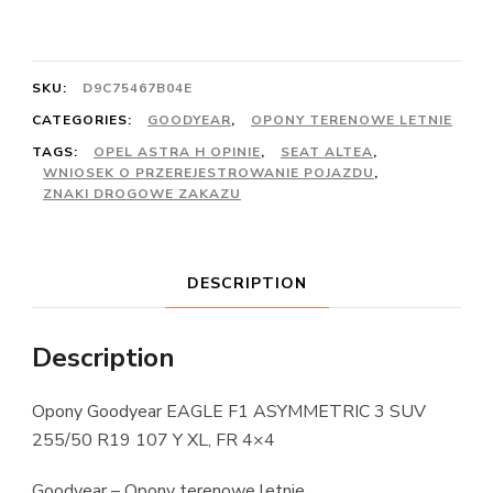
SKU:
D9C75467B04E
CATEGORIES:
GOODYEAR
,
OPONY TERENOWE LETNIE
TAGS:
OPEL ASTRA H OPINIE
,
SEAT ALTEA
,
WNIOSEK O PRZEREJESTROWANIE POJAZDU
,
ZNAKI DROGOWE ZAKAZU
DESCRIPTION
Description
Opony Goodyear EAGLE F1 ASYMMETRIC 3 SUV
255/50 R19 107 Y XL, FR 4×4
Goodyear – Opony terenowe letnie