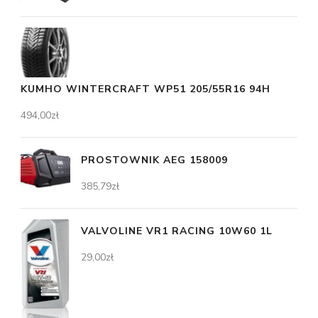
KUMHO WINTERCRAFT WP51 205/55R16 94H
494,00
zł
PROSTOWNIK AEG 158009
385,79
zł
VALVOLINE VR1 RACING 10W60 1L
29,00
zł