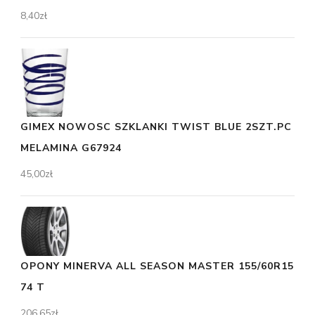
8,40
zł
GIMEX NOWOSC SZKLANKI TWIST BLUE 2SZT.PC
MELAMINA G67924
45,00
zł
OPONY MINERVA ALL SEASON MASTER 155/60R15
74 T
206,65
zł