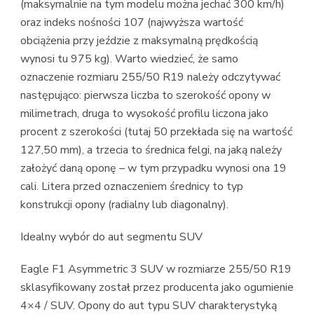
(maksymalnie na tym modelu można jechać 300 km/h)
oraz indeks nośności 107 (najwyższa wartość
obciążenia przy jeździe z maksymalną prędkością
wynosi tu 975 kg). Warto wiedzieć, że samo
oznaczenie rozmiaru 255/50 R19 należy odczytywać
następująco: pierwsza liczba to szerokość opony w
milimetrach, druga to wysokość profilu liczona jako
procent z szerokości (tutaj 50 przekłada się na wartość
127,50 mm), a trzecia to średnica felgi, na jaką należy
założyć daną oponę – w tym przypadku wynosi ona 19
cali. Litera przed oznaczeniem średnicy to typ
konstrukcji opony (radialny lub diagonalny).
Idealny wybór do aut segmentu SUV
Eagle F1 Asymmetric 3 SUV w rozmiarze 255/50 R19
sklasyfikowany został przez producenta jako ogumienie
4×4 / SUV. Opony do aut typu SUV charakterystyką