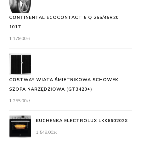
CONTINENTAL ECOCONTACT 6 Q 255/45R20
101T
1 179,00
zł
COSTWAY WIATA ŚMIETNIKOWA SCHOWEK
SZOPA NARZĘDZIOWA (GT3420+)
1 255,00
zł
KUCHENKA ELECTROLUX LKK660202X
1 549,00
zł