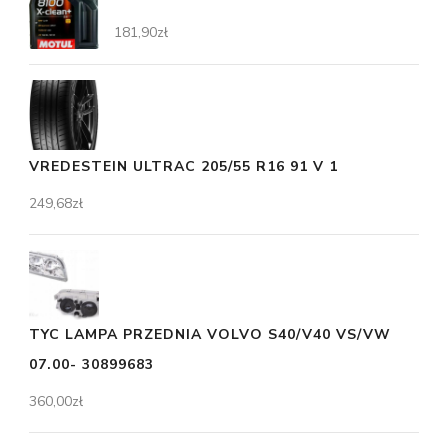
181,90
zł
VREDESTEIN ULTRAC 205/55 R16 91 V 1
249,68
zł
TYC LAMPA PRZEDNIA VOLVO S40/V40 VS/VW
07.00- 30899683
360,00
zł