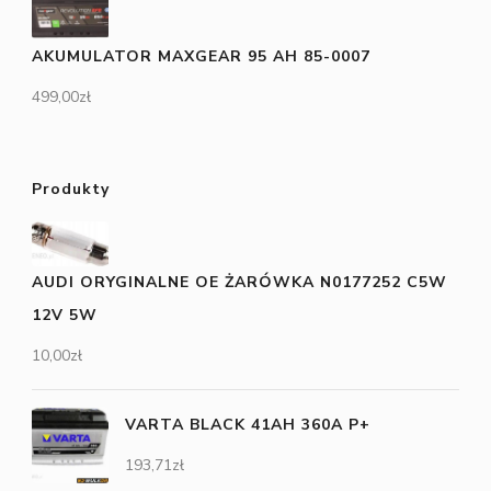
AKUMULATOR MAXGEAR 95 AH 85-0007
499,00
zł
Produkty
AUDI ORYGINALNE OE ŻARÓWKA N0177252 C5W
12V 5W
10,00
zł
VARTA BLACK 41AH 360A P+
193,71
zł