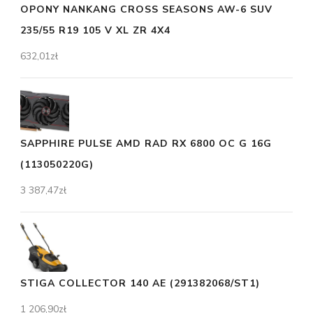
OPONY NANKANG CROSS SEASONS AW-6 SUV
235/55 R19 105 V XL ZR 4X4
632,01
zł
SAPPHIRE PULSE AMD RAD RX 6800 OC G 16G
(113050220G)
3 387,47
zł
STIGA COLLECTOR 140 AE (291382068/ST1)
1 206,90
zł