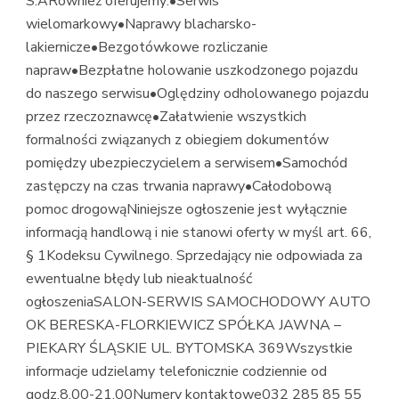
S.ARównież oferujemy:•Serwis
wielomarkowy•Naprawy blacharsko-
lakiernicze•Bezgotówkowe rozliczanie
napraw•Bezpłatne holowanie uszkodzonego pojazdu
do naszego serwisu•Oględziny odholowanego pojazdu
przez rzeczoznawcę•Załatwienie wszystkich
formalności związanych z obiegiem dokumentów
pomiędzy ubezpieczycielem a serwisem•Samochód
zastępczy na czas trwania naprawy•Całodobową
pomoc drogowąNiniejsze ogłoszenie jest wyłącznie
informacją handlową i nie stanowi oferty w myśl art. 66,
§ 1Kodeksu Cywilnego. Sprzedający nie odpowiada za
ewentualne błędy lub nieaktualność
ogłoszeniaSALON-SERWIS SAMOCHODOWY AUTO
OK BERESKA-FLORKIEWICZ SPÓŁKA JAWNA –
PIEKARY ŚLĄSKIE UL. BYTOMSKA 369Wszystkie
informacje udzielamy telefonicznie codziennie od
godz.8.00-21.00Numery kontaktowe032 285 85 55