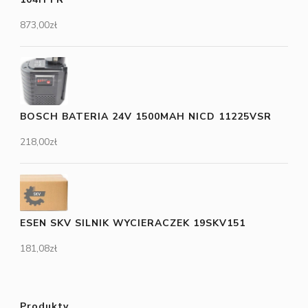
873,00
zł
BOSCH BATERIA 24V 1500MAH NICD 11225VSR
218,00
zł
ESEN SKV SILNIK WYCIERACZEK 19SKV151
181,08
zł
Produkty