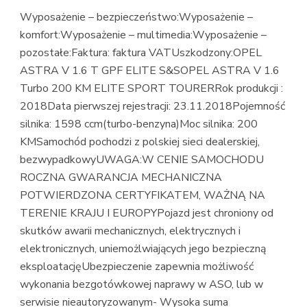
Wyposażenie – bezpieczeństwo:Wyposażenie –
komfort:Wyposażenie – multimedia:Wyposażenie –
pozostałe:Faktura: faktura VATUszkodzony:OPEL
ASTRA V 1.6 T GPF ELITE S&SOPEL ASTRA V 1.6
Turbo 200 KM ELITE SPORT TOURERRok produkcji :
2018Data pierwszej rejestracji: 23.11.2018Pojemność
silnika: 1598 ccm(turbo-benzyna)Moc silnika: 200
KMSamochód pochodzi z polskiej sieci dealerskiej,
bezwypadkowyUWAGA:W CENIE SAMOCHODU
ROCZNA GWARANCJA MECHANICZNA
POTWIERDZONA CERTYFIKATEM, WAŻNĄ NA
TERENIE KRAJU I EUROPYPojazd jest chroniony od
skutków awarii mechanicznych, elektrycznych i
elektronicznych, uniemożlwiających jego bezpieczną
eksploatacjęUbezpieczenie zapewnia możliwość
wykonania bezgotówkowej naprawy w ASO, lub w
serwisie nieautoryzowanym- Wysoka suma