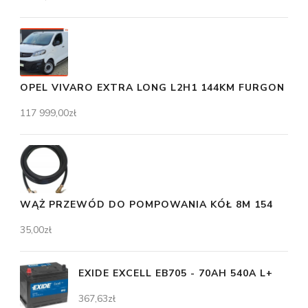
OPEL VIVARO EXTRA LONG L2H1 144KM FURGON
117 999,00
zł
WĄŻ PRZEWÓD DO POMPOWANIA KÓŁ 8M 154
35,00
zł
EXIDE EXCELL EB705 - 70AH 540A L+
367,63
zł