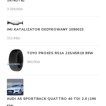
1474DTB)
3 039,00
zł
JMJ KATALIZATOR DEDYKOWANY 1090023
313,49
zł
TOYO PROXES R51A 215/45R18 89W
540,00
zł
AUDI A5 SPORTBACK QUATTRO 40 TDI 2.0 (190
KM)