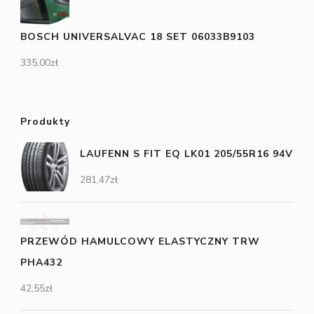
BOSCH UNIVERSALVAC 18 SET 06033B9103
335,00
zł
Produkty
LAUFENN S FIT EQ LK01 205/55R16 94V
281,47
zł
PRZEWÓD HAMULCOWY ELASTYCZNY TRW
PHA432
42,55
zł