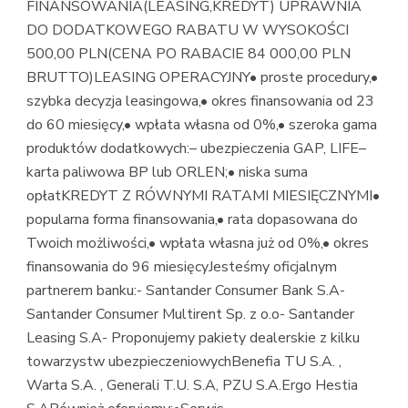
FINANSOWANIA(LEASING,KREDYT) UPRAWNIA
DO DODATKOWEGO RABATU W WYSOKOŚCI
500,00 PLN(CENA PO RABACIE 84 000,00 PLN
BRUTTO)LEASING OPERACYJNY• proste procedury,•
szybka decyzja leasingowa,• okres finansowania od 23
do 60 miesięcy,• wpłata własna od 0%,• szeroka gama
produktów dodatkowych:– ubezpieczenia GAP, LIFE–
karta paliwowa BP lub ORLEN;• niska suma
opłatKREDYT Z RÓWNYMI RATAMI MIESIĘCZNYMI•
popularna forma finansowania,• rata dopasowana do
Twoich możliwości,• wpłata własna już od 0%,• okres
finansowania do 96 miesięcyJesteśmy oficjalnym
partnerem banku:- Santander Consumer Bank S.A-
Santander Consumer Multirent Sp. z o.o- Santander
Leasing S.A- Proponujemy pakiety dealerskie z kilku
towarzystw ubezpieczeniowychBenefia TU S.A. ,
Warta S.A. , Generali T.U. S.A, PZU S.A.Ergo Hestia