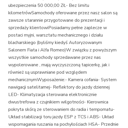
ubezpieczenia 50 000,00 ZŁ- Bez limitu
kilometrówSamochody oferowane przez nasz salon są
zawsze starannie przygotowane do prezentacji i
sprzedaży klientowiPosiadamy pełne zaplecze w
postaci myjni, warsztatu mechanicznego i działu
blacharskiego (byliśmy kiedyś Autoryzowanym
Salonem Fiata i Alfa Romeo)W związku z powyższym
wszystkie samochody sprzedawane przez nas
wypolerowane , mają wyczyszczoną tapicerkę, jak i
również są usprawniane pod względem
mechanicznymWyposażenie:- Kamera cofania- System
nawigacji satelitarnej- Reflektory do jazdy dziennej
LED- Klimatyzacja sterowana elektronicznie
dwustrefowa z czujnikiem wilgotności- Kierownica
pokryta skórą ze sterowaniem do radia i tempomatu-
Układ stabilizacji toru jazdy ESP z TCS i ABS- Układ
wspomagania ruszania na pochyłościach HSA- Przednie