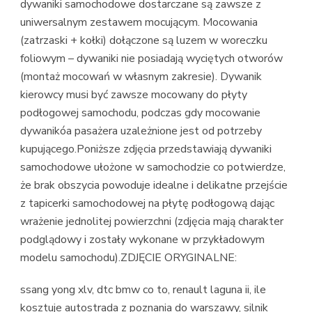
dywaniki samochodowe dostarczane są zawsze z
uniwersalnym zestawem mocującym. Mocowania
(zatrzaski + kołki) dołączone są luzem w woreczku
foliowym – dywaniki nie posiadają wyciętych otworów
(montaż mocowań w własnym zakresie). Dywanik
kierowcy musi być zawsze mocowany do płyty
podłogowej samochodu, podczas gdy mocowanie
dywanikóa pasażera uzależnione jest od potrzeby
kupującego.Poniższe zdjęcia przedstawiają dywaniki
samochodowe ułożone w samochodzie co potwierdze,
że brak obszycia powoduje idealne i delikatne przejście
z tapicerki samochodowej na płytę podłogową dając
wrażenie jednolitej powierzchni (zdjęcia mają charakter
podglądowy i zostały wykonane w przykładowym
modelu samochodu).ZDJĘCIE ORYGINALNE:
ssang yong xlv, dtc bmw co to, renault laguna ii, ile
kosztuje autostrada z poznania do warszawy, silnik