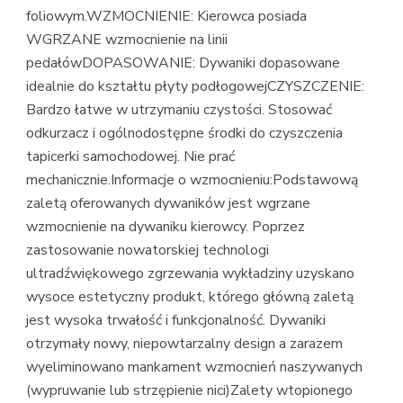
foliowym.WZMOCNIENIE: Kierowca posiada
WGRZANE wzmocnienie na linii
pedałówDOPASOWANIE: Dywaniki dopasowane
idealnie do kształtu płyty podłogowejCZYSZCZENIE:
Bardzo łatwe w utrzymaniu czystości. Stosować
odkurzacz i ogólnodostępne środki do czyszczenia
tapicerki samochodowej. Nie prać
mechanicznie.Informacje o wzmocnieniu:Podstawową
zaletą oferowanych dywaników jest wgrzane
wzmocnienie na dywaniku kierowcy. Poprzez
zastosowanie nowatorskiej technologi
ultradźwiękowego zgrzewania wykładziny uzyskano
wysoce estetyczny produkt, którego główną zaletą
jest wysoka trwałość i funkcjonalność. Dywaniki
otrzymały nowy, niepowtarzalny design a zarazem
wyeliminowano mankament wzmocnień naszywanych
(wypruwanie lub strzępienie nici)Zalety wtopionego