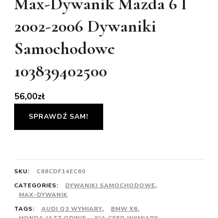
Max-Dywanik Mazda 6 I
2002-2006 Dywaniki
Samochodowe
103839402500
56,00
zł
SPRAWDŹ SAM!
SKU:
C88CDF14EC60
CATEGORIES:
DYWANIKI SAMOCHODOWE
,
MAX-DYWANIK
TAGS:
AUDI Q3 WYMIARY
,
BMW X6
,
HONDA JAZZ OPINIE
,
KIA CEED WYMIARY