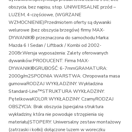
obszycia, bez napisu, stop. UNIWERSALNE przód –
LUZEM, 4-częściowe, (WGRZANE
WZMOCNIENIE)Przedmiotem oferty są dywaniki
welurowe (bez obszycia brzegów) firmy MAX-
DYWANIK® przeznaczona do samochodu:Marka:
Mazda 6 I Sedan / Liftback / Kombi od 2002-
2008r.Wersja wyposażenia: Zalety oferowanych
dywaników:PRODUCENT: Firma MAX-
DYWANIK®GRUBOŚĆ: 6-7mmGRAMATURA:
2000g/m2SPODNIA WARSTWA: Chropowata masa
gumowaRODZAJ WYKŁADZINY: Wykładzina
Standard-Line™STRUKTURA WYKŁADZINY:
PętelkowaKOLOR WYKŁADZINY: CzarnyRODZAJ
OBSZYCIA: Brak obszycia (specjalna struktura
wykładziny, która nie powoduje strzępienia się
materiału)STOPERY: Uniwersalny zestaw montażowy
(zatrzaski i kołki) dołączone luzem w woreczku