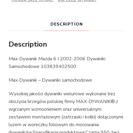
DESCRIPTION
Description
Max-Dywanik Mazda 6 I 2002-2006 Dywaniki
Samochodowe 103839402500
Max-Dywanik – Dywaniki samochodowe
Wysokiej jakości dywaniki welurowe wykonane bez
obszycia brzegów polskiej firmy MAX-DYWANIK®:z
wgrzanym wzmocnieniem oraz uniwersalnym
zestawem montażowym (zatrzaski i kołki) dołączonymi
luzem w woreczku foliowym do mocowania
dywaników.Specyfikacja produktowa:Czarna 950, bez