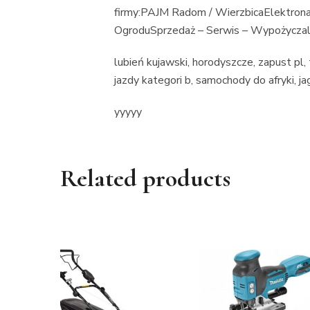
firmy:PAJM Radom / WierzbicaElektrona
OgroduSprzedaż – Serwis – Wypożyczal
lubień kujawski, horodyszcze, zapust pl,
jazdy kategori b, samochody do afryki, ja
yyyyy
Related products