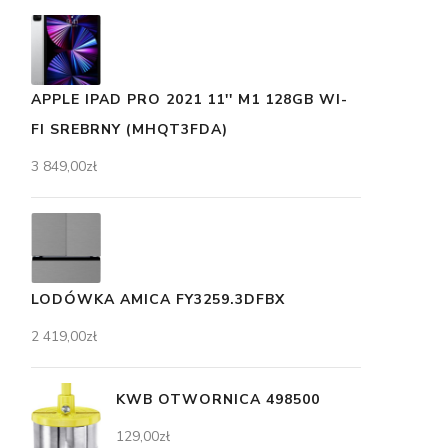
APPLE IPAD PRO 2021 11'' M1 128GB WI-
FI SREBRNY (MHQT3FDA)
3 849,00
zł
LODÓWKA AMICA FY3259.3DFBX
2 419,00
zł
KWB OTWORNICA 498500
129,00
zł