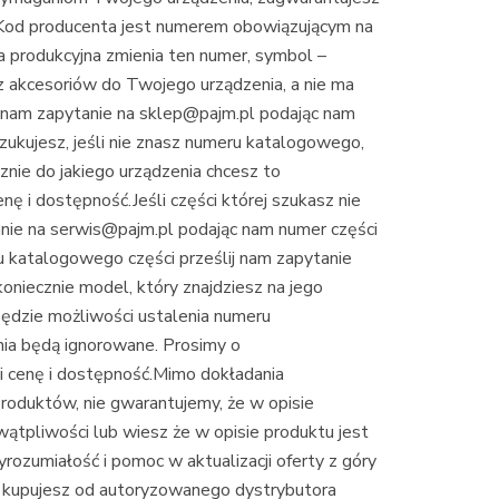
 Kod producenta jest numerem obowiązującym na
na produkcyjna zmienia ten numer, symbol –
z akcesoriów do Twojego urządzenia, a nie ma
ij nam zapytanie na sklep@pajm.pl podając nam
ukujesz, jeśli nie znasz numeru katalogowego,
znie do jakiego urządzenia chcesz to
 i dostępność.Jeśli części której szukasz nie
tanie na serwis@pajm.pl podając nam numer części
ru katalogowego części prześlij nam zapytanie
 koniecznie model, który znajdziesz na jego
będzie możliwości ustalenia numeru
nia będą ignorowane. Prosimy o
 cenę i dostępność.Mimo dokładania
roduktów, nie gwarantujemy, że w opisie
 wątpliwości lub wiesz że w opisie produktu jest
yrozumiałość i pomoc w aktualizacji oferty z góry
 – kupujesz od autoryzowanego dystrybutora