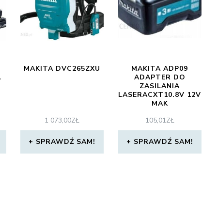
MAKITA DVC265ZXU
MAKITA ADP09
A
ADAPTER DO
,
ZASILANIA
LASERACXT10.8V 12V
MAK
1 073,00
ZŁ
105,01
ZŁ
SPRAWDŹ SAM!
SPRAWDŹ SAM!