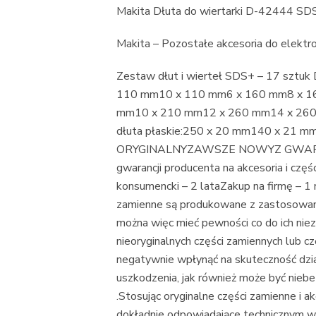
Makita Dłuta do wiertarki D-42444 SD
Makita – Pozostałe akcesoria do elektr
Zestaw dłut i wierteł SDS+ – 17 sztu
110 mm10 x 110 mm6 x 160 mm8 x 1
mm10 x 210 mm12 x 260 mm14 x 260 
dłuta płaskie:250 x 20 mm140 x 21 
ORYGINALNYZAWSZE NOWYZ GWARAN
gwarancji producenta na akcesoria i częś
konsumencki – 2 lataZakup na firmę – 1 
zamienne są produkowane z zastosowani
można więc mieć pewności co do ich niez
nieoryginalnych części zamiennych lub c
negatywnie wpłynąć na skuteczność dzi
uszkodzenia, jak również może być niebe
.Stosując oryginalne części zamienne i a
dokładnie odpowiadające technicznym 