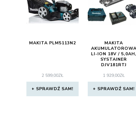
MAKITA PLM5113N2
MAKITA
AKUMULATOROW
LI-ION 18V / 5,0AH
SYSTAINER
DJV181RTJ
2 599,00
ZŁ
1 929,00
ZŁ
SPRAWDŹ SAM!
SPRAWDŹ SAM!