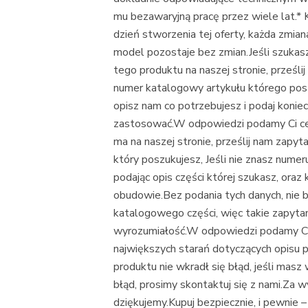
mu bezawaryjną pracę przez wiele lat.*
dzień stworzenia tej oferty, każda zmia
model pozostaje bez zmian.Jeśli szukas
tego produktu na naszej stronie, prześl
numer katalogowy artykułu którego posz
opisz nam co potrzebujesz i podaj koniec
zastosować.W odpowiedzi podamy Ci cenę
ma na naszej stronie, prześlij nam zapy
który poszukujesz, Jeśli nie znasz nume
podając opis części której szukasz, oraz
obudowie.Bez podania tych danych, nie 
katalogowego części, więc takie zapyta
wyrozumiałość.W odpowiedzi podamy Ci
największych starań dotyczących opisu p
produktu nie wkradł się błąd, jeśli masz
błąd, prosimy skontaktuj się z nami.Za w
dziękujemy.Kupuj bezpiecznie, i pewnie