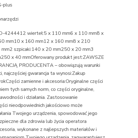
S-plus
onarzędzi
k D-4244412 wierteł:5 x 110 mm6 x 110 mm8 x
60 mm10 x 160 mm12 x 160 mm8 x 210
mm2 szpicaki:140 x 20 mm250 x 20 mm3
mm250 x 40 mmOferowany produkt jest:ZAWSZE
CJĄ PRODUCENTA – obowiązują warunki
ci, najczęściej gwarancja ta wynosi:Zakup
rokCzęści zamienne i akcesoria:Oryginalne części
em tych samych norm, co części oryginalne,
awodności i działania. Zastosowanie
zęści nieodpowiednich jakościowo może
ałania Twojego urządzenia, spowodować jego
zpieczne dla zdrowia lub życia operatora
kcesoria, wykonane z najlepszych materiałów i
wymaganiom Twojego urządzenia, zagwarantujesz