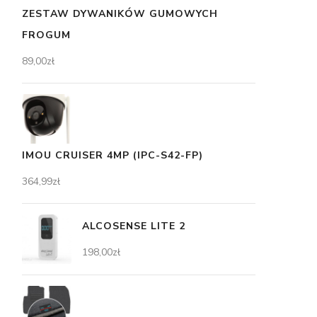
ZESTAW DYWANIKÓW GUMOWYCH
FROGUM
89,00
zł
IMOU CRUISER 4MP (IPC-S42-FP)
364,99
zł
ALCOSENSE LITE 2
198,00
zł